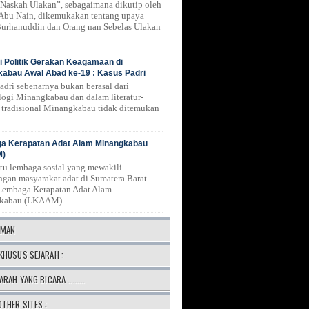
Naskah Ulakan”, sebagaimana dikutip oleh
 Abu Nain, dikemukakan tentang upaya
urhanuddin dan Orang nan Sebelas Ulakan
 Politik Gerakan Keagamaan di
abau Awal Abad ke-19 : Kasus Padri
Padri sebenarnya bukan berasal dari
logi Minangkabau dan dalam literatur-
ur tradisional Minangkabau tidak ditemukan
a Kerapatan Adat Alam Minangkabau
M)
atu lembaga sosial yang mewakili
ngan masyarakat adat di Sumatera Barat
Lembaga Kerapatan Adat Alam
kabau (LKAAM)...
AMAN
KHUSUS SEJARAH :
ARAH YANG BICARA ........
OTHER SITES :