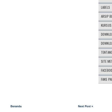
LABELS
ARSIP B
KURSUS 
DOWNLOA
DOWNLOA
TENTAN
SITE ME
FACEBO
FANS PA
Beranda
Next Post »