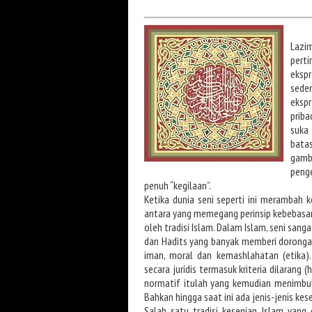
Lazi
pert
ekspr
sede
eksp
prib
suka 
bata
gamb
peng
penuh “kegilaan”.
Ketika dunia seni seperti ini merambah ke
antara yang memegang perinsip kebebasan
oleh tradisi Islam. Dalam Islam, seni sanga
dan Hadits yang banyak memberi dorongan
iman, moral dan kemashlahatan (etika).
secara juridis termasuk kriteria dilarang
normatif itulah yang kemudian menimbu
Bahkan hingga saat ini ada jenis-jenis ke
Salah satu tradisi kesenian Islam yang