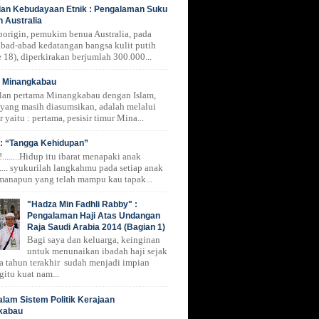
 dan Kebudayaan Etnik : Pengalaman Suku
n Australia
borigin, pemukim benua Australia, pada
 abad-abad kedatangan bangsa kulit putih
 18), diperkirakan berjumlah 300.000...
i Minangkabau
lan pertama Minangkabau dengan Islam,
 yang masih diasumsikan, adalah melalui
r yaitu : pertama, pesisir timur Mina...
: “Tangga Kehidupan”
.......Hidup itu ibarat menapaki anak
.... syukurilah langkahmu pada setiap anak
manapun yang telah mampu kau tapak...
"Hadza Min Fadhli Rabby" :
Pengalaman Haji Atas Undangan
Raja Saudi Arabia 2014 (Bagian 1)
Bagi saya dan keluarga, keinginan
untuk menunaikan ibadah haji sejak
a tahun terakhir sudah menjadi impian
gitu kuat nam...
alam Sistem Politik Kerajaan
kabau