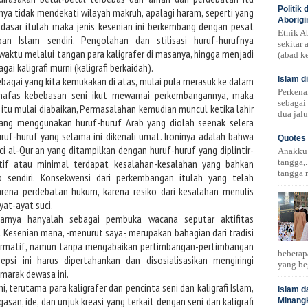
Politik
nya tidak mendekati wilayah makruh, apalagi haram, seperti yang
Aborigi
s dasar itulah maka jenis kesenian ini berkembang dengan pesat
Etnik A
n Islam sendiri. Pengolahan dan stilisasi huruf-hurufnya
sekitar
aktu melalui tangan para kaligrafer di masanya, hingga menjadi
(abad ke
ai kaligrafi murni (kaligrafi berkaidah).
Islam d
ebagai yang kita kemukakan di atas, mulai pula merasuk ke dalam
Perkena
n nafas kebebasan seni ikut mewarnai perkembangannya, maka
sebagai
 itu mulai diabaikan, Permasalahan kemudian muncul ketika lahir
dua jalu
 yang menggunakan huruf-huruf Arab yang diolah seenak selera
ruf-huruf yang selama ini dikenali umat. Ironinya adalah bahwa
Quotes 
ci al-Qur an yang ditampilkan dengan huruf-huruf yang diplintir-
Anakku!.
tangga,.
atif atau minimal terdapat kesalahan-kesalahan yang bahkan
tangga 
 sendiri. Konsekwensi dari perkembangan itulah yang telah
rena perdebatan hukum, karena resiko dari kesalahan menulis
at-ayat suci.
arnya hanyalah sebagai pembuka wacana seputar aktifitas
m. Kesenian mana, -menurut saya-, merupakan bahagian dari tradisi
normatif, namun tanpa mengabaikan pertimbangan-pertimbangan
beberap
si ini harus dipertahankan dan disosialisasikan mengiringi
yang be
 marak dewasa ini.
 terutama para kaligrafer dan pencinta seni dan kaligrafi Islam,
Islam d
n, ide, dan unjuk kreasi yang terkait dengan seni dan kaligrafi
Minang