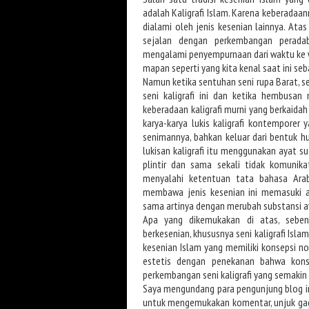
adalah Kaligrafi Islam. Karena keberadaan
dialami oleh jenis kesenian lainnya. Ata
sejalan dengan perkembangan peradaba
mengalami penyempurnaan dari waktu ke w
mapan seperti yang kita kenal saat ini sebag
Namun ketika sentuhan seni rupa Barat, s
seni kaligrafi ini dan ketika hembusa
keberadaan kaligrafi murni yang berkaidah
karya-karya lukis kaligrafi kontemporer
senimannya, bahkan keluar dari bentuk hu
lukisan kaligrafi itu menggunakan ayat su
plintir dan sama sekali tidak komunik
menyalahi ketentuan tata bahasa Arab
membawa jenis kesenian ini memasuki a
sama artinya dengan merubah substansi ay
Apa yang dikemukakan di atas, seben
berkesenian, khususnya seni kaligrafi Isla
kesenian Islam yang memiliki konsepsi 
estetis dengan penekanan bahwa konsep
perkembangan seni kaligrafi yang semakin
Saya mengundang para pengunjung blog ini,
untuk mengemukakan komentar, unjuk gagasa