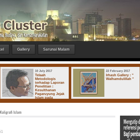
kel
Gallery
Sarunai Malam
10 July 2017
22 February 2017
Telaah
Irhash Gallery : "
Metodologis
Walhamdulillah "
terhadap Laporan
Penelitian :
Kesulthanan
Pagaruyung Jejak
Islam pada
ajaan-Kerajaan di Dharmasraya
Kaligrafi Islam
51