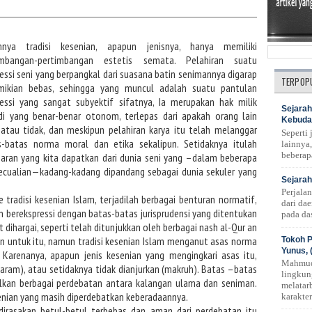
mnya tradisi kesenian, apapun jenisnya, hanya memiliki
imbangan-pertimbangan estetis semata. Pelahiran suatu
essi seni yang berpangkal dari suasana batin senimannya digarap
TERPOP
mikian bebas, sehingga yang muncul adalah suatu pantulan
ressi yang sangat subyektif sifatnya, Ia merupakan hak milik
Sejarah
adi yang benar-benar otonom, terlepas dari apakah orang lain
Kebuda
atau tidak, dan meskipun pelahiran karya itu telah melanggar
Seperti
s-batas norma moral dan etika sekalipun. Setidaknya itulah
lainnya,
beberap
aran yang kita dapatkan dari dunia seni yang –dalam beberapa
ecualian—kadang-kadang dipandang sebagai dunia sekuler yang
Sejarah
Perjala
 tradisi kesenian Islam, terjadilah berbagai benturan normatif,
dari da
 berekspressi dengan batas-batas jurisprudensi yang ditentukan
pada das
t dihargai, seperti telah ditunjukkan oleh berbagai nash al-Qur an
 untuk itu, namun tradisi kesenian Islam menganut asas norma
Tokoh P
Yunus, 
 Karenanya, apapun jenis kesenian yang mengingkari asas itu,
Mahmud
 (haram), atau setidaknya tidak dianjurkan (makruh). Batas –batas
lingkun
lkan berbagai perdebatan antara kalangan ulama dan seniman.
melatar
senian yang masih diperdebatkan keberadaannya.
karakte
 dirasakan betul-betul terbebas dan aman dari perdebatan itu