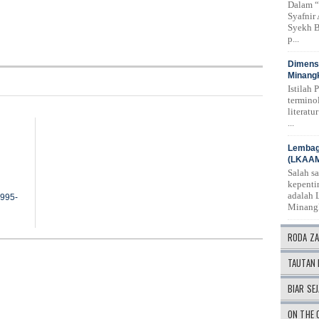
Dalam “
Syafnir
Syekh B
p...
Dimensi
Minangk
Istilah 
termino
literat
...
Lembag
(LKAA
Salah s
kepenti
adalah 
1995-
Minang
RODA Z
TAUTAN 
BIAR SEJ
ON THE 