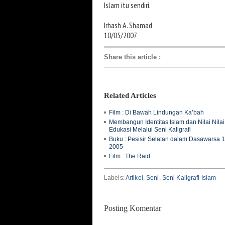
Islam itu sendiri.
Irhash A. Shamad
10/05/2007
Share this article
:
Related Articles
Film : Di Bawah Lindungan Ka’bah
Membangun Identitas Islam dan Nilai Nilai
Edukasi Melalui Seni Kaligrafi
Buku : Pesisir Selatan dalam Dasawarsa 
2005
Film : The Raid
Labels:
Artikel
,
Seni
,
Seni Kaligrafi Islam
Posting Komentar