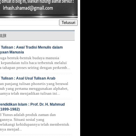
ULER
 Tulisan : Awal Tradisi Menulis dalam
yaan Manusia
 juga bentuk-bentuk budaya manusia
 kepandaian tulis baca terbentuk melalui
a tahapan proses seiring dengan perkemb...
 Tulisan : Asal Usul Tulisan Arab
nan panjang tulisan phonetis yang berawal
erah yang pertama menggunakan alphabet,
arnya telah menjadikan tulisan ini...
endidikan Islam : Prof. Dr. H. Mahmud
(1899-1982)
 Yunus adalah produk zaman dan
gannya. Situasi sosial yang
belakangi kehidupannya telah membentuk
rnya menjad...