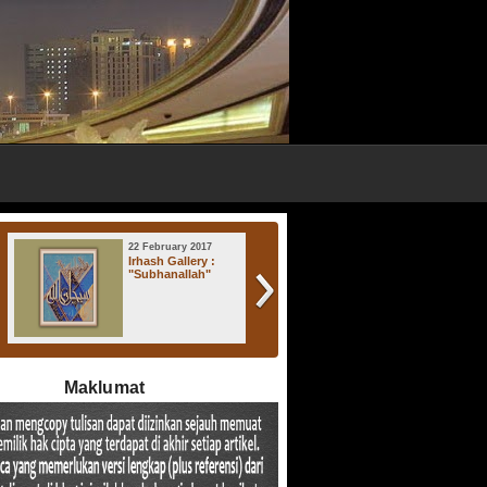
22 February 2017
17 November 2016
Irhash Gallery :
Irhash Gallery : "
"Subhanallah"
Atsratul Lisan "
Maklumat