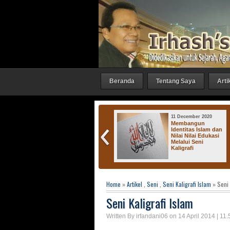
Beranda
Tentang Saya
Arti
27 October 2016
11 December 2020
Irhash Gallery :
Membangun
"Bicara 1"
Identitas Islam dan
Nilai Nilai Edukasi
Melalui Seni
Kaligrafi
Ker
Home
»
Artikel
,
Seni
,
Seni Kaligrafi Islam
» Seni 
Seni Kaligrafi Islam
Written By irfandani06 on 14 April 2014 | 11.