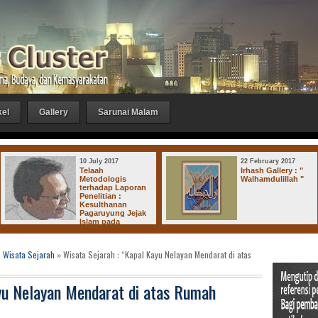
kel
Gallery
Sarunai Malam
22 February 2017
22 February 2017
Irhash Gallery : "
Irhash Gallery :
Walhamdulillah "
"Subhanallah"
,
Wisata Sejarah
» Wisata Sejarah : “Kapal Kayu Nelayan Mendarat di atas
yu Nelayan Mendarat di atas Rumah