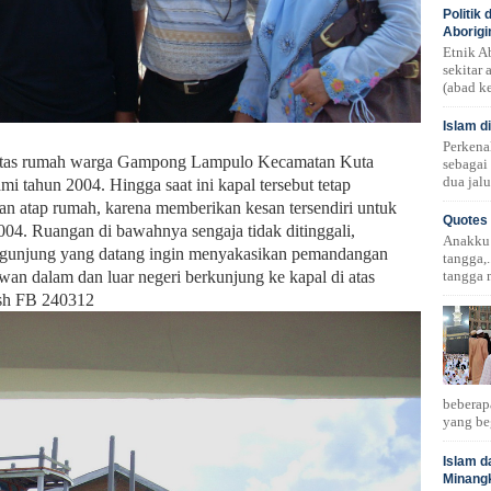
Politik
Aborigi
Etnik A
sekitar
(abad ke
Islam d
Perkena
i atas rumah warga Gampong Lampulo Kecamatan Kuta
sebagai
dua jalu
i tahun 2004. Hingga saat ini kapal tersebut tetap
an atap rumah, karena memberikan kesan tersendiri untuk
Quotes 
04. Ruangan di bawahnya sengaja tidak ditinggali,
Anakku!.
engunjung yang datang ingin menyakasikan pemandangan
tangga,.
tangga 
awan dalam dan luar negeri berkunjung ke kapal di atas
sh FB
240312
beberap
yang be
Islam d
Minang