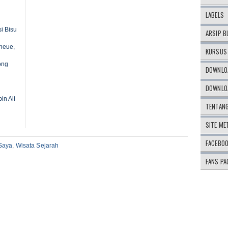
LABELS
i Bisu
ARSIP B
lheue,
KURSUS 
ong
DOWNLOA
DOWNLOA
in Ali
TENTAN
SITE ME
FACEBO
Saya
,
Wisata Sejarah
FANS PA