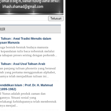
ULER
 Tulisan : Awal Tradisi Menulis dalam
yaan Manusia
 juga bentuk-bentuk budaya manusia
 kepandaian tulis baca terbentuk melalui
a tahapan proses seiring dengan perkemb...
 Tulisan : Asal Usul Tulisan Arab
nan panjang tulisan phonetis yang berawal
erah yang pertama menggunakan alphabet,
arnya telah menjadikan tulisan ini...
endidikan Islam : Prof. Dr. H. Mahmud
(1899-1982)
 Yunus adalah produk zaman dan
gannya. Situasi sosial yang
belakangi kehidupannya telah membentuk
rnya menjad...