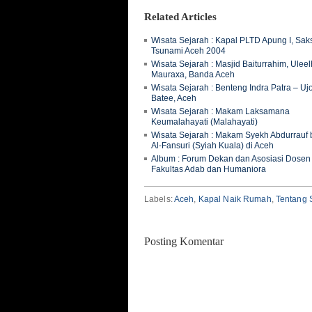
Related Articles
Wisata Sejarah : Kapal PLTD Apung I, Saks
Tsunami Aceh 2004
Wisata Sejarah : Masjid Baiturrahim, Ulee
Mauraxa, Banda Aceh
Wisata Sejarah : Benteng Indra Patra – Uj
Batee, Aceh
Wisata Sejarah : Makam Laksamana
Keumalahayati (Malahayati)
Wisata Sejarah : Makam Syekh Abdurrauf b
Al-Fansuri (Syiah Kuala) di Aceh
Album : Forum Dekan dan Asosiasi Dosen
Fakultas Adab dan Humaniora
Labels:
Aceh
,
Kapal Naik Rumah
,
Tentang 
Posting Komentar