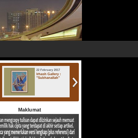
17 November 2016
17 November 2016
Irhash Gallery : "
Irhash Gallery : "
Atsratul Lisan "
Al-Fata "
Maklumat