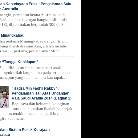
 dan Kebudayaan Etnik : Pengalaman Suku
n Australia
borigin, pemukim benua Australia, pada
 abad-abad kedatangan bangsa kulit putih
 18), diperkirakan berjumlah 300.000...
i Minangkabau
lan pertama Minangkabau dengan Islam,
 yang masih diasumsikan, adalah melalui
r yaitu : pertama, pesisir timur Mina...
: “Tangga Kehidupan”
.......Hidup itu ibarat menapaki anak
.... syukurilah langkahmu pada setiap anak
manapun yang telah mampu kau tapak...
"Hadza Min Fadhli Rabby" :
Pengalaman Haji Atas Undangan
Raja Saudi Arabia 2014 (Bagian 1)
Bagi saya dan keluarga, keinginan
untuk menunaikan ibadah haji sejak
a tahun terakhir sudah menjadi impian
gitu kuat nam...
alam Sistem Politik Kerajaan
kabau