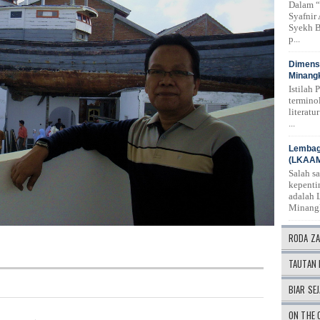
Dalam “
Syafnir
Syekh B
p...
Dimensi
Minangk
Istilah 
termino
literat
...
Lembag
(LKAA
Salah s
kepenti
adalah 
Minang
RODA Z
TAUTAN 
BIAR SEJ
ON THE 