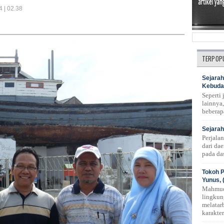
4 | 02.38
TERPOP
Sejarah
Kebuda
Seperti
lainnya,
beberap
Sejarah
Perjala
dari da
pada das
Tokoh P
Yunus, 
Mahmud
lingkun
melatar
karakte