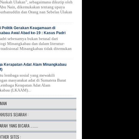
Naskah Ulakan”, sebagaimana dikutip oleh
 Abu Nain, dikemukakan tentang upaya
urhanuddin dan Orang nan Sebelas Ulakan
 Politik Gerakan Keagamaan di
abau Awal Abad ke-19 : Kasus Padri
Padri sebenarnya bukan berasal dari
logi Minangkabau dan dalam literatur-
ur tradisional Minangkabau tidak ditemukan
a Kerapatan Adat Alam Minangkabau
M)
atu lembaga sosial yang mewakili
ngan masyarakat adat di Sumatera Barat
Lembaga Kerapatan Adat Alam
kabau (LKAAM)...
AMAN
KHUSUS SEJARAH :
ARAH YANG BICARA ........
OTHER SITES :