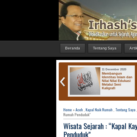
Beranda
Tentang Saya
Arti
11 December 2020
10 July 2017
Membangun
Telaah
Identitas Islam dan
Metodologis
Nilai Nilai Edukasi
terhadap Laporan
Melalui Seni
Penelitian :
Kaligrafi
Kesulthanan
Pagaruyung Jejak
Islam pada
Kerajaan-Kerajaan di Dharmasraya
Home
»
Aceh
,
Kapal Naik Rumah
,
Tentang Saya
Rumah Penduduk"
Wisata Sejarah : “Kapal Ka
Penduduk"