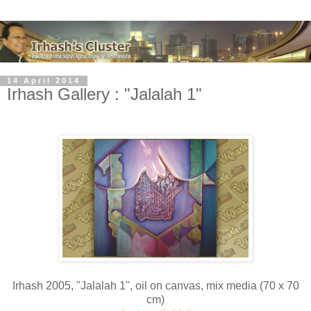
14 April 2014
Irhash Gallery : "Jalalah 1"
Irhash 2005, "Jalalah 1", oil on canvas, mix media (70 x 70
cm)