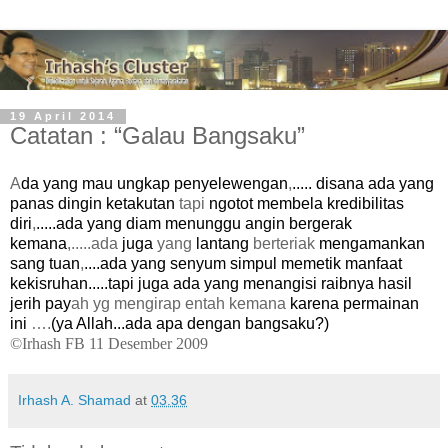
19 April 2014
Catatan : “Galau Bangsaku”
A
da yang mau ungkap penyelewengan
,
..... disana ada yang
panas dingin ketakutan
tapi
ngotot membela kredibilitas
diri
,
.....ada yang diam menunggu angin bergerak
kemana
,
.....ada
juga
yang
lantang
berteriak
mengamankan
sang tuan
,
....ada yang senyum simpul memetik manfaat
kekisruhan.....tapi juga ada yang menangisi raibnya hasil
jerih pay
ah yg mengirap entah kemana
karena permainan
ini
….
(ya Allah...ada apa dengan bangsaku?)
©Irhash FB 11 Desember 2009
Irhash A. Shamad
at
03.36