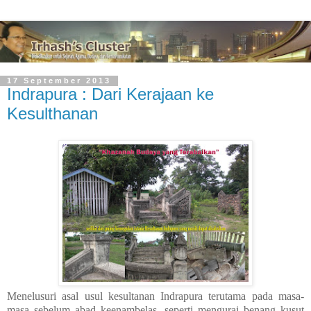
17 September 2013
Indrapura : Dari Kerajaan ke
Kesulthanan
Menelusuri asal usul kesultanan Indrapura terutama pada masa-
masa sebelum abad keenambelas, seperti mengurai benang kusut