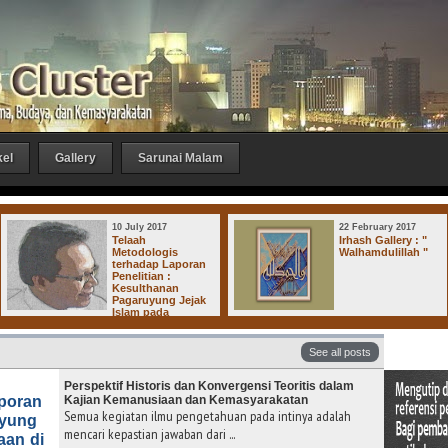
kel
Gallery
Sarunai Malam
10 July 2017
22 February 2017
Telaah
Irhash Gallery : "
Metodologis
Walhamdulillah "
terhadap Laporan
Penelitian :
Kesulthanan
Pagaruyung Jejak
Islam pada
Kerajaan-Kerajaan di Dharmasraya
See all posts
Perspektif Historis dan Konvergensi Teoritis dalam
aporan
Kajian Kemanusiaan dan Kemasyarakatan
Semua kegiatan ilmu pengetahuan pada intinya adalah
uyung
mencari kepastian jawaban dari ...
aan di