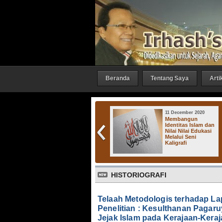
Beranda
Tentang Saya
Arti
27 October 2016
11 December 2020
Irhash Gallery :
Membangun
"Bicara 1"
Identitas Islam dan
Nilai Nilai Edukasi
Melalui Seni
Kaligrafi
HISTORIOGRAFI
Telaah Metodologis terhadap L
Penelitian : Kesulthanan Pagar
Jejak Islam pada Kerajaan-Keraj