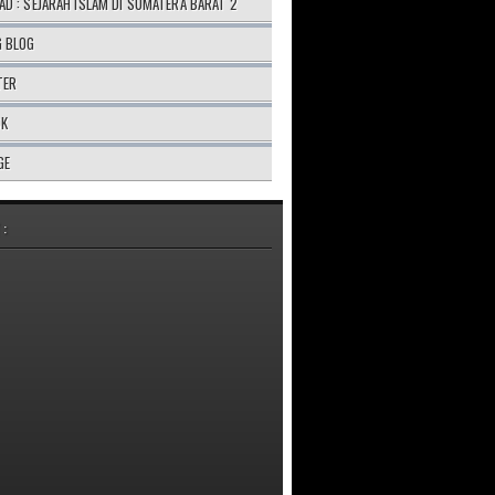
D : SEJARAH ISLAM DI SUMATERA BARAT 2
G BLOG
TER
OK
GE
 :