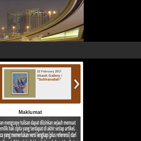
22 February 2017
17 November 2016
Irhash Gallery :
Irhash Gallery : "
"Subhanallah"
Atsratul Lisan "
Maklumat