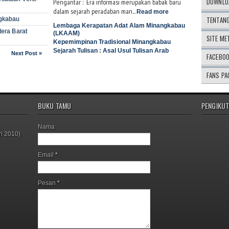
DOWNLOA
Pengantar : Era informasi merupakan babak baru
dalam sejarah peradaban man...
Read more
TENTAN
ngkabau
Lembaga Kerapatan Adat Alam Minangkabau
tera Barat
(LKAAM)
SITE ME
Kepemimpinan Tradisional Minangkabau
Sejarah Tulisan : Asal Usul Tulisan Arab
Next Post »
FACEBO
FANS PA
BUKU TAMU
PENGIKUT
Nama
i 2010)
Email
*
Pesan
*