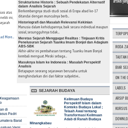
Strukturisme Historis : Sebuah Pendekatan Alternatif
dalam Analisis Sejarah
Berkembangnya studi-studi sosial di Eropa abad ke-17
asi atas
ditandai dengan munculnya berb...
eliti ini,
sejarah
Historiografi dan Masalah Relevansi Kekinian
Manusia dalam kehidupannya, baik secara individual maupun
sosial, sesungguhnya tidak...
TERPOP
ad More...
Meretas Sejarah Menggugat Realitas : Tinjauan Kritis
Penelusuran Sejarah Tuanku Imam Bonjol dan Adagium
RODA Z
ABS-SBK
Akhir-akhir ini pembahasan tentang Tuanku Imam Bonjol
kembali menguat. Meski sebaga...
TAUTAN 
Masuknya Islam ke Indonesia : Masalah Perspektif
Analisis
BIAR SEJ
Betapapun seorang sejarawan berusaha untuk
menghindarkan diri dari faktor subjektivi...
ON THE 
LABELS
SEJARAH BUDAYA
ARSIP B
n Keagamaan
Keilmuan Budaya
o
Perspektif Islam dalam
Konteks Budaya Lokal ;
KURSUS 
an di
Telaah Awal tentang
asus Padri
Transformasi Keilmuan
DOWNLOA
Adab di Ranah Budaya
Sumatera Barat
Minangkabau
satuan Versi