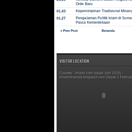
Orde Baru
Kepemimpinan Tradisional Mina
01.43
Pengalaman Politik Islam di Suma
01.27
Pasca Kemerdekaan
« Prev Post
Beranda
VISITOR LOCATION
Counter : irhash.com (sejak Juni 2016) -
irhashshamad.blogspot.com (Sejak 2 Februar