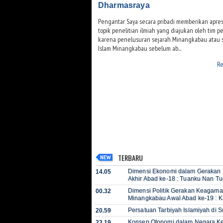
Dharmasraya
Pengantar Saya secara pribadi memberikan apresi
topik penelitian ilmiah yang diajukan oleh tim pen
karena penelusuran sejarah Minangkabau atau 
Islam Minangkabau sebelum ab...
Re
TERBARU
Dimensi Ekonomi dalam Geraka
14.05
Akhir Abad ke-18 : Tuanku Nan Tu
Dimensi Politik Gerakan Keagama
00.32
Minangkabau Awal Abad ke-19 : K
Persatuan Tarbiyah Islamiyah di 
20.59
Konsep Otonomi dalam Negara Ke
23.19