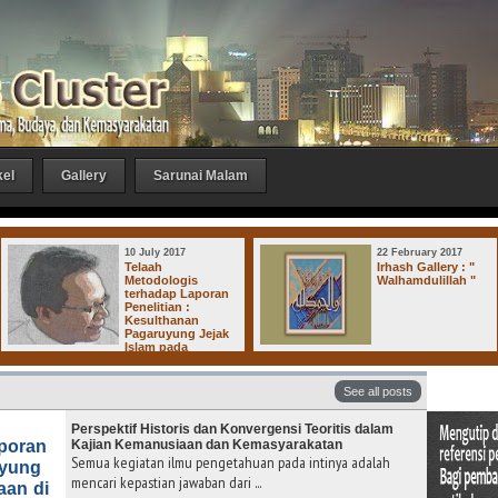
kel
Gallery
Sarunai Malam
10 July 2017
22 February 2017
Telaah
Irhash Gallery : "
Metodologis
Walhamdulillah "
terhadap Laporan
Penelitian :
Kesulthanan
Pagaruyung Jejak
Islam pada
jaan-Kerajaan di Dharmasraya
See all posts
Perspektif Historis dan Konvergensi Teoritis dalam
aporan
Kajian Kemanusiaan dan Kemasyarakatan
Semua kegiatan ilmu pengetahuan pada intinya adalah
uyung
mencari kepastian jawaban dari ...
aan di