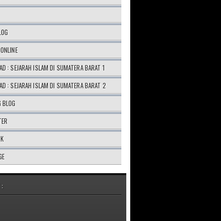
LOG
ONLINE
D : SEJARAH ISLAM DI SUMATERA BARAT 1
D : SEJARAH ISLAM DI SUMATERA BARAT 2
G BLOG
TER
OK
GE
 :