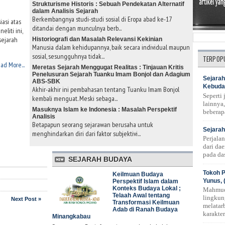
Strukturisme Historis : Sebuah Pendekatan Alternatif
dalam Analisis Sejarah
Berkembangnya studi-studi sosial di Eropa abad ke-17
asi atas
ditandai dengan munculnya berb...
eliti ini,
sejarah
Historiografi dan Masalah Relevansi Kekinian
Manusia dalam kehidupannya, baik secara individual maupun
sosial, sesungguhnya tidak...
TERPOP
ad More...
Meretas Sejarah Menggugat Realitas : Tinjauan Kritis
Penelusuran Sejarah Tuanku Imam Bonjol dan Adagium
Sejarah
ABS-SBK
Kebuda
Akhir-akhir ini pembahasan tentang Tuanku Imam Bonjol
Seperti
kembali menguat. Meski sebaga...
lainnya,
Masuknya Islam ke Indonesia : Masalah Perspektif
beberap
Analisis
Betapapun seorang sejarawan berusaha untuk
Sejarah
menghindarkan diri dari faktor subjektivi...
Perjala
dari da
pada das
SEJARAH BUDAYA
Tokoh P
Keilmuan Budaya
Yunus, 
Perspektif Islam dalam
Konteks Budaya Lokal ;
Mahmud
Telaah Awal tentang
lingkun
Next Post »
Transformasi Keilmuan
melatar
Adab di Ranah Budaya
karakte
Minangkabau