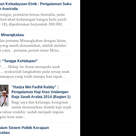
 dan Kebudayaan Etnik : Pengalaman Suku
n Australia
borigin, pemukim benua Australia, pada
 abad-abad kedatangan bangsa kulit putih
 18), diperkirakan berjumlah 300.000...
i Minangkabau
lan pertama Minangkabau dengan Islam,
 yang masih diasumsikan, adalah melalui
r yaitu : pertama, pesisir timur Mina...
: “Tangga Kehidupan”
.......Hidup itu ibarat menapaki anak
.... syukurilah langkahmu pada setiap anak
manapun yang telah mampu kau tapak...
"Hadza Min Fadhli Rabby" :
Pengalaman Haji Atas Undangan
Raja Saudi Arabia 2014 (Bagian 1)
Bagi saya dan keluarga, keinginan
untuk menunaikan ibadah haji sejak
a tahun terakhir sudah menjadi impian
gitu kuat nam...
alam Sistem Politik Kerajaan
kabau