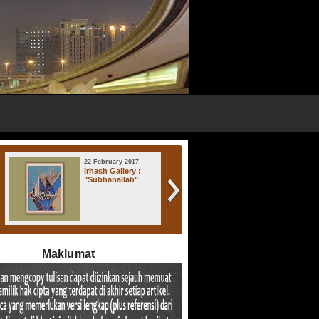
22 February 2017
17 November 2016
Irhash Gallery :
Irhash Gallery : "
"Subhanallah"
Atsratul Lisan "
Maklumat