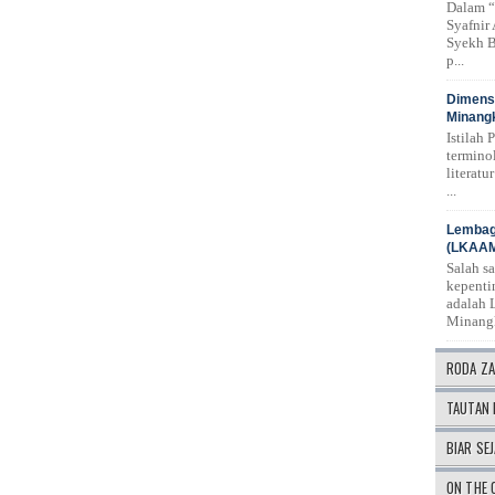
Dalam “
Syafnir
Syekh B
p...
Dimensi
Minangk
Istilah 
termino
literat
...
Lembag
(LKAA
Salah s
kepenti
adalah 
Minang
RODA Z
TAUTAN 
BIAR SEJ
ON THE 