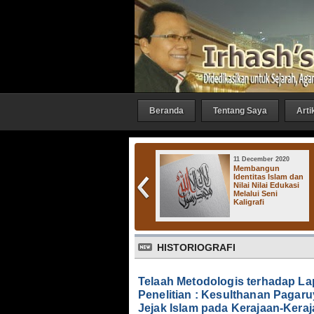
Beranda
Tentang Saya
Arti
27 October 2016
11 December 2020
Irhash Gallery :
Membangun
"Bicara 1"
Identitas Islam dan
Nilai Nilai Edukasi
Melalui Seni
Kaligrafi
Kera
HISTORIOGRAFI
Telaah Metodologis terhadap L
Penelitian : Kesulthanan Pagar
Jejak Islam pada Kerajaan-Keraj