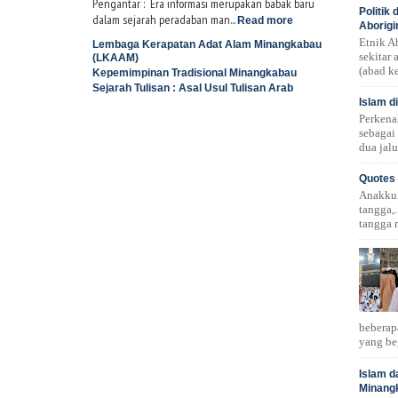
Pengantar : Era informasi merupakan babak baru
Politik
dalam sejarah peradaban man...
Read more
Aborigi
Etnik A
Lembaga Kerapatan Adat Alam Minangkabau
sekitar
(LKAAM)
(abad ke
Kepemimpinan Tradisional Minangkabau
Sejarah Tulisan : Asal Usul Tulisan Arab
Islam d
Perkena
sebagai
dua jalu
Quotes 
Anakku!.
tangga,.
tangga 
beberap
yang be
Islam d
Minang