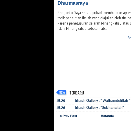
Dharmasraya
Pengantar Saya secara pribadi memberikan apresi
topik penelitian ilmiah yang diajukan oleh tim pen
karena penelusuran sejarah Minangkabau atau 
Islam Minangkabau sebelum ab...
Re
TERBARU
Irhash Gallery : " Walhamdulillah "
15.29
Irhash Gallery : "Subhanallah"
15.26
« Prev Post
Beranda