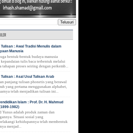
ULER
 Tulisan : Awal Tradisi Menulis dalam
yaan Manusia
 juga bentuk-bentuk budaya manusia
 kepandaian tulis baca terbentuk melalui
a tahapan proses seiring dengan perkemb...
 Tulisan : Asal Usul Tulisan Arab
nan panjang tulisan phonetis yang berawal
erah yang pertama menggunakan alphabet,
arnya telah menjadikan tulisan ini...
endidikan Islam : Prof. Dr. H. Mahmud
(1899-1982)
 Yunus adalah produk zaman dan
gannya. Situasi sosial yang
belakangi kehidupannya telah membentuk
rnya menjad...