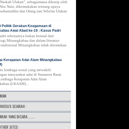
Naskah Ulakan”, sebagaimana dikutip oleh
 Abu Nain, dikemukakan tentang upaya
urhanuddin dan Orang nan Sebelas Ulakan
 Politik Gerakan Keagamaan di
abau Awal Abad ke-19 : Kasus Padri
Padri sebenarnya bukan berasal dari
logi Minangkabau dan dalam literatur-
ur tradisional Minangkabau tidak ditemukan
a Kerapatan Adat Alam Minangkabau
M)
atu lembaga sosial yang mewakili
ngan masyarakat adat di Sumatera Barat
Lembaga Kerapatan Adat Alam
kabau (LKAAM)...
AMAN
KHUSUS SEJARAH :
ARAH YANG BICARA ........
OTHER SITES :