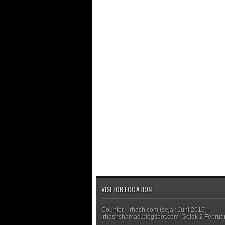
VISITOR LOCATION
Counter : irhash.com (sejak Juni 2016) -
irhashshamad.blogspot.com (Sejak 2 Februar