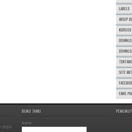
LABELS
ARSIP B
KURSUS 
DOWNLOA
DOWNLOA
TENTAN
SITE ME
FACEBO
FANS PA
BUKU TAMU
PENGIKUT
Nama
i 2010)