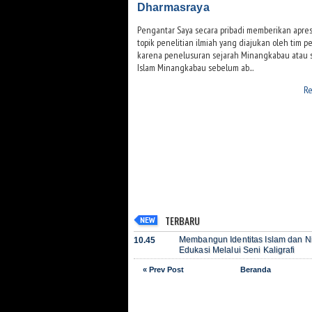
Dharmasraya
Pengantar Saya secara pribadi memberikan apresi
topik penelitian ilmiah yang diajukan oleh tim pen
karena penelusuran sejarah Minangkabau atau 
Islam Minangkabau sebelum ab...
Re
TERBARU
Membangun Identitas Islam dan Nil
10.45
Edukasi Melalui Seni Kaligrafi
« Prev Post
Beranda