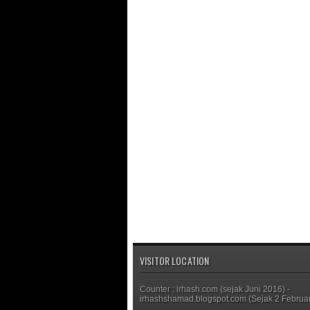
VISITOR LOCATION
Counter : irhash.com (sejak Juni 2016) -
irhashshamad.blogspot.com (Sejak 2 Februar