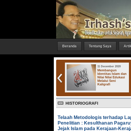
Beranda
Tentang Saya
Arti
27 October 2016
11 December 2020
Irhash Gallery :
Membangun
"Bicara 1"
Identitas Islam dan
Nilai Nilai Edukasi
Melalui Seni
Kaligrafi
Kera
HISTORIOGRAFI
Telaah Metodologis terhadap L
Penelitian : Kesulthanan Pagar
Jejak Islam pada Kerajaan-Keraj