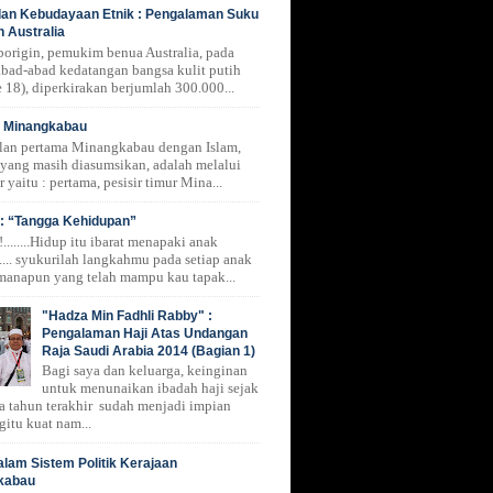
 dan Kebudayaan Etnik : Pengalaman Suku
n Australia
borigin, pemukim benua Australia, pada
 abad-abad kedatangan bangsa kulit putih
 18), diperkirakan berjumlah 300.000...
i Minangkabau
lan pertama Minangkabau dengan Islam,
 yang masih diasumsikan, adalah melalui
r yaitu : pertama, pesisir timur Mina...
: “Tangga Kehidupan”
.......Hidup itu ibarat menapaki anak
.... syukurilah langkahmu pada setiap anak
manapun yang telah mampu kau tapak...
"Hadza Min Fadhli Rabby" :
Pengalaman Haji Atas Undangan
Raja Saudi Arabia 2014 (Bagian 1)
Bagi saya dan keluarga, keinginan
untuk menunaikan ibadah haji sejak
a tahun terakhir sudah menjadi impian
gitu kuat nam...
alam Sistem Politik Kerajaan
kabau