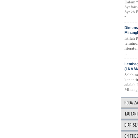
Dalam “
Syafnir
Syekh B
p...
Dimensi
Minangk
Istilah 
termino
literat
...
Lembag
(LKAA
Salah s
kepenti
adalah 
Minang
RODA Z
TAUTAN 
BIAR SEJ
ON THE 