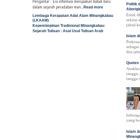
Pengantar : Era informasi merupakan babak baru
Politik
dalam sejarah peradaban man...
Read more
Aborigi
Etnik A
Lembaga Kerapatan Adat Alam Minangkabau
sekitar
(LKAAM)
(abad ke
Kepemimpinan Tradisional Minangkabau
Sejarah Tulisan : Asal Usul Tulisan Arab
Islam d
Perkena
sebagai
dua jalu
Quotes 
Anakku!.
tangga,.
tangga 
beberap
yang be
Islam d
Minang