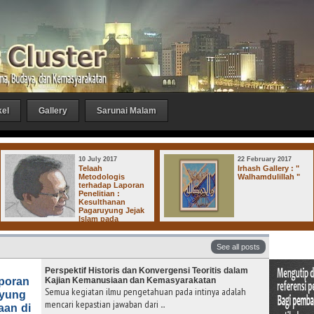
kel
Gallery
Sarunai Malam
10 July 2017
22 February 2017
Telaah
Irhash Gallery : "
Metodologis
Walhamdulillah "
terhadap Laporan
Penelitian :
Kesulthanan
Pagaruyung Jejak
Islam pada
jaan-Kerajaan di Dharmasraya
See all posts
Perspektif Historis dan Konvergensi Teoritis dalam
aporan
Kajian Kemanusiaan dan Kemasyarakatan
Semua kegiatan ilmu pengetahuan pada intinya adalah
uyung
mencari kepastian jawaban dari ...
aan di