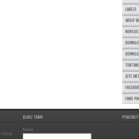
LABELS
ARSIP B
KURSUS 
DOWNLOA
DOWNLOA
TENTAN
SITE ME
FACEBO
FANS PA
BUKU TAMU
PENGIKUT
Nama
i 2010)