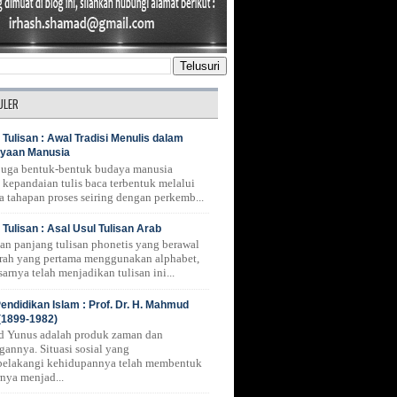
ULER
 Tulisan : Awal Tradisi Menulis dalam
yaan Manusia
 juga bentuk-bentuk budaya manusia
 kepandaian tulis baca terbentuk melalui
a tahapan proses seiring dengan perkemb...
 Tulisan : Asal Usul Tulisan Arab
nan panjang tulisan phonetis yang berawal
erah yang pertama menggunakan alphabet,
arnya telah menjadikan tulisan ini...
endidikan Islam : Prof. Dr. H. Mahmud
(1899-1982)
 Yunus adalah produk zaman dan
gannya. Situasi sosial yang
belakangi kehidupannya telah membentuk
rnya menjad...