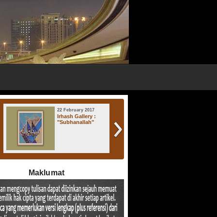
22 February 2017
17 November 2016
Irhash Gallery :
Irhash Gallery : "
"Subhanallah"
Atsratul Lisan "
Maklumat