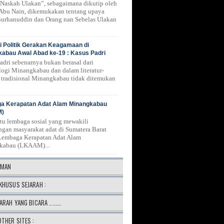
Naskah Ulakan”, sebagaimana dikutip oleh
 Abu Nain, dikemukakan tentang upaya
urhanuddin dan Orang nan Sebelas Ulakan
 Politik Gerakan Keagamaan di
abau Awal Abad ke-19 : Kasus Padri
Padri sebenarnya bukan berasal dari
logi Minangkabau dan dalam literatur-
ur tradisional Minangkabau tidak ditemukan
a Kerapatan Adat Alam Minangkabau
M)
atu lembaga sosial yang mewakili
ngan masyarakat adat di Sumatera Barat
Lembaga Kerapatan Adat Alam
kabau (LKAAM)...
AMAN
KHUSUS SEJARAH :
ARAH YANG BICARA ........
OTHER SITES :