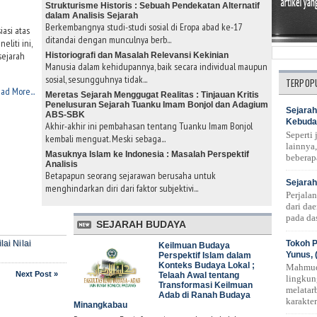
Strukturisme Historis : Sebuah Pendekatan Alternatif
dalam Analisis Sejarah
Berkembangnya studi-studi sosial di Eropa abad ke-17
asi atas
ditandai dengan munculnya berb...
eliti ini,
sejarah
Historiografi dan Masalah Relevansi Kekinian
Manusia dalam kehidupannya, baik secara individual maupun
sosial, sesungguhnya tidak...
TERPOP
ad More...
Meretas Sejarah Menggugat Realitas : Tinjauan Kritis
Penelusuran Sejarah Tuanku Imam Bonjol dan Adagium
Sejarah
ABS-SBK
Kebuda
Akhir-akhir ini pembahasan tentang Tuanku Imam Bonjol
Seperti
kembali menguat. Meski sebaga...
lainnya,
Masuknya Islam ke Indonesia : Masalah Perspektif
beberap
Analisis
Betapapun seorang sejarawan berusaha untuk
Sejarah
menghindarkan diri dari faktor subjektivi...
Perjala
dari da
pada das
SEJARAH BUDAYA
Tokoh P
ai Nilai
Keilmuan Budaya
Yunus, 
Perspektif Islam dalam
Konteks Budaya Lokal ;
Mahmud
Next Post »
Telaah Awal tentang
lingkun
Transformasi Keilmuan
melatar
Adab di Ranah Budaya
karakte
Minangkabau