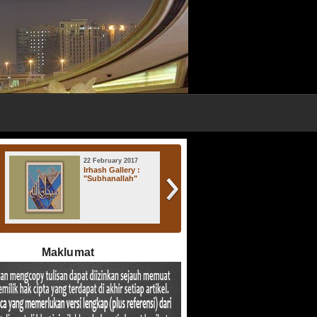
22 February 2017
17 November 2016
Irhash Gallery :
Irhash Gallery : "
"Subhanallah"
Atsratul Lisan "
Maklumat