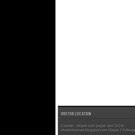
VISITOR LOCATION
Counter : irhash.com (sejak Juni 2016) -
irhashshamad.blogspot.com (Sejak 2 Februar