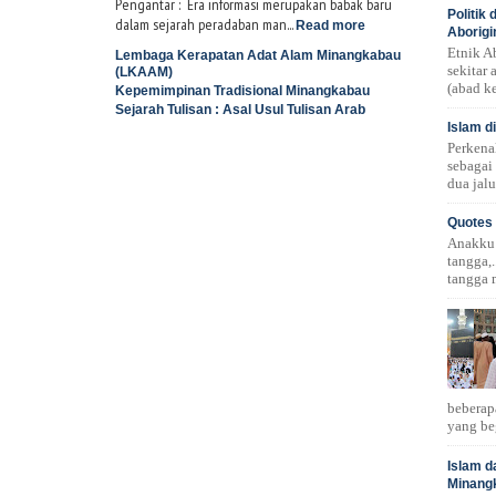
Pengantar : Era informasi merupakan babak baru
Politik
dalam sejarah peradaban man...
Read more
Aborigi
Etnik A
Lembaga Kerapatan Adat Alam Minangkabau
sekitar
(LKAAM)
(abad ke
Kepemimpinan Tradisional Minangkabau
Sejarah Tulisan : Asal Usul Tulisan Arab
Islam d
Perkena
sebagai
dua jalu
Quotes 
Anakku!.
tangga,.
tangga 
beberap
yang be
Islam d
Minang