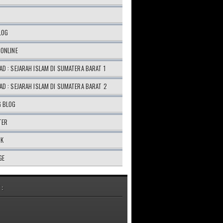
LOG
ONLINE
D : SEJARAH ISLAM DI SUMATERA BARAT 1
D : SEJARAH ISLAM DI SUMATERA BARAT 2
G BLOG
TER
OK
GE
 :