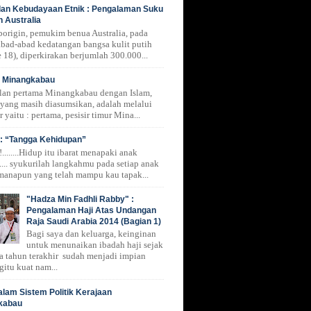
 dan Kebudayaan Etnik : Pengalaman Suku
n Australia
borigin, pemukim benua Australia, pada
 abad-abad kedatangan bangsa kulit putih
 18), diperkirakan berjumlah 300.000...
i Minangkabau
lan pertama Minangkabau dengan Islam,
 yang masih diasumsikan, adalah melalui
r yaitu : pertama, pesisir timur Mina...
: “Tangga Kehidupan”
.......Hidup itu ibarat menapaki anak
.... syukurilah langkahmu pada setiap anak
manapun yang telah mampu kau tapak...
"Hadza Min Fadhli Rabby" :
Pengalaman Haji Atas Undangan
Raja Saudi Arabia 2014 (Bagian 1)
Bagi saya dan keluarga, keinginan
untuk menunaikan ibadah haji sejak
a tahun terakhir sudah menjadi impian
gitu kuat nam...
alam Sistem Politik Kerajaan
kabau