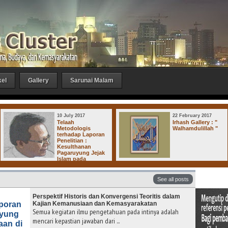
kel
Gallery
Sarunai Malam
10 July 2017
22 February 2017
Telaah
Irhash Gallery : "
Metodologis
Walhamdulillah "
terhadap Laporan
Penelitian :
Kesulthanan
Pagaruyung Jejak
Islam pada
ajaan-Kerajaan di Dharmasraya
See all posts
Perspektif Historis dan Konvergensi Teoritis dalam
aporan
Kajian Kemanusiaan dan Kemasyarakatan
Semua kegiatan ilmu pengetahuan pada intinya adalah
uyung
mencari kepastian jawaban dari ...
aan di