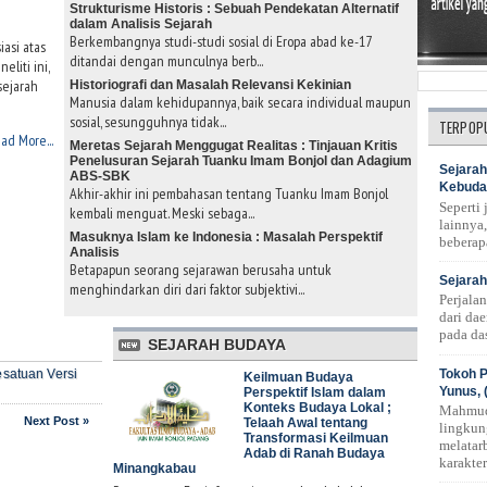
Strukturisme Historis : Sebuah Pendekatan Alternatif
dalam Analisis Sejarah
Berkembangnya studi-studi sosial di Eropa abad ke-17
asi atas
ditandai dengan munculnya berb...
eliti ini,
sejarah
Historiografi dan Masalah Relevansi Kekinian
Manusia dalam kehidupannya, baik secara individual maupun
sosial, sesungguhnya tidak...
TERPOP
ad More...
Meretas Sejarah Menggugat Realitas : Tinjauan Kritis
Penelusuran Sejarah Tuanku Imam Bonjol dan Adagium
Sejarah
ABS-SBK
Kebuda
Akhir-akhir ini pembahasan tentang Tuanku Imam Bonjol
Seperti
kembali menguat. Meski sebaga...
lainnya,
Masuknya Islam ke Indonesia : Masalah Perspektif
beberap
Analisis
Betapapun seorang sejarawan berusaha untuk
Sejarah
menghindarkan diri dari faktor subjektivi...
Perjala
dari da
pada das
SEJARAH BUDAYA
Tokoh P
satuan Versi
Keilmuan Budaya
Yunus, 
Perspektif Islam dalam
Konteks Budaya Lokal ;
Mahmud
Next Post »
Telaah Awal tentang
lingkun
Transformasi Keilmuan
melatar
Adab di Ranah Budaya
karakte
Minangkabau