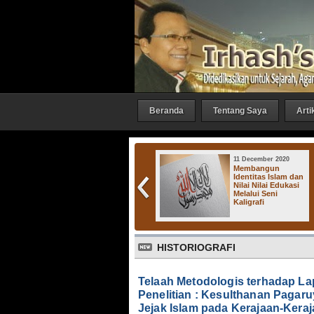
Beranda
Tentang Saya
Arti
27 October 2016
11 December 2020
Irhash Gallery :
Membangun
"Bicara 1"
Identitas Islam dan
Nilai Nilai Edukasi
Melalui Seni
Kaligrafi
Ker
HISTORIOGRAFI
Telaah Metodologis terhadap L
Penelitian : Kesulthanan Pagar
Jejak Islam pada Kerajaan-Keraj