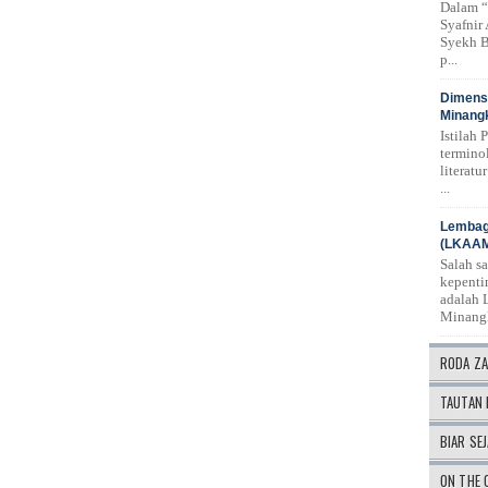
Dalam “
Syafnir
Syekh B
p...
Dimensi
Minangk
Istilah 
termino
literat
...
Lembag
(LKAA
Salah s
kepenti
adalah 
Minang
RODA Z
TAUTAN 
BIAR SEJ
ON THE 