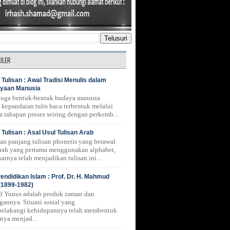
ULER
 Tulisan : Awal Tradisi Menulis dalam
yaan Manusia
 juga bentuk-bentuk budaya manusia
 kepandaian tulis baca terbentuk melalui
a tahapan proses seiring dengan perkemb...
 Tulisan : Asal Usul Tulisan Arab
nan panjang tulisan phonetis yang berawal
erah yang pertama menggunakan alphabet,
arnya telah menjadikan tulisan ini...
endidikan Islam : Prof. Dr. H. Mahmud
(1899-1982)
 Yunus adalah produk zaman dan
gannya. Situasi sosial yang
belakangi kehidupannya telah membentuk
rnya menjad...