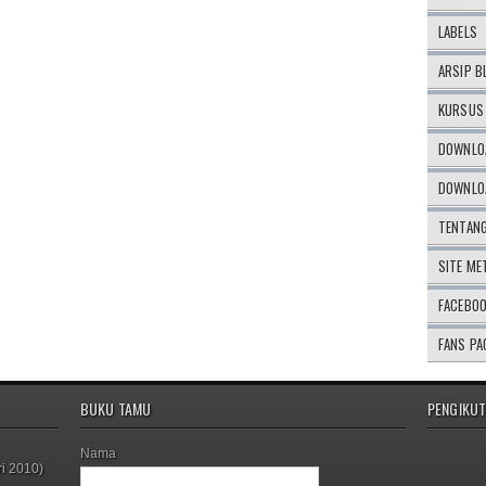
LABELS
ARSIP B
KURSUS 
DOWNLOA
DOWNLOA
TENTAN
SITE ME
FACEBO
FANS PA
BUKU TAMU
PENGIKUT
Nama
i 2010)