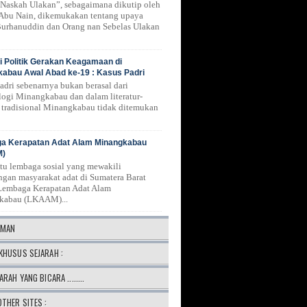
Naskah Ulakan”, sebagaimana dikutip oleh
 Abu Nain, dikemukakan tentang upaya
urhanuddin dan Orang nan Sebelas Ulakan
 Politik Gerakan Keagamaan di
abau Awal Abad ke-19 : Kasus Padri
Padri sebenarnya bukan berasal dari
logi Minangkabau dan dalam literatur-
ur tradisional Minangkabau tidak ditemukan
a Kerapatan Adat Alam Minangkabau
M)
atu lembaga sosial yang mewakili
ngan masyarakat adat di Sumatera Barat
Lembaga Kerapatan Adat Alam
kabau (LKAAM)...
AMAN
KHUSUS SEJARAH :
ARAH YANG BICARA ........
OTHER SITES :