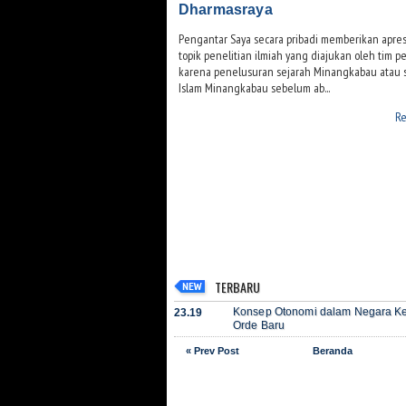
Dharmasraya
Pengantar Saya secara pribadi memberikan apresi
topik penelitian ilmiah yang diajukan oleh tim pen
karena penelusuran sejarah Minangkabau atau 
Islam Minangkabau sebelum ab...
Re
TERBARU
Konsep Otonomi dalam Negara Ke
23.19
Orde Baru
« Prev Post
Beranda