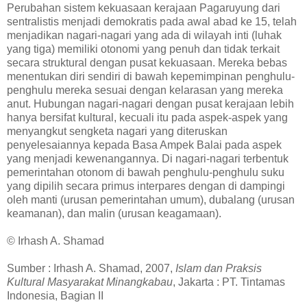
Perubahan sistem kekuasaan kerajaan Pagaruyung dari
sentralistis menjadi demokratis pada awal abad ke 15, telah
menjadikan nagari-nagari yang ada di wilayah inti (luhak
yang tiga) memiliki otonomi yang penuh dan tidak terkait
secara struktural dengan pusat kekuasaan. Mereka bebas
menentukan diri sendiri di bawah kepemimpinan penghulu-
penghulu mereka sesuai dengan kelarasan yang mereka
anut. Hubungan nagari-nagari dengan pusat kerajaan lebih
hanya bersifat kultural, kecuali itu pada aspek-aspek yang
menyangkut sengketa nagari yang diteruskan
penyelesaiannya kepada Basa Ampek Balai pada aspek
yang menjadi kewenangannya. Di nagari-nagari terbentuk
pemerintahan otonom di bawah penghulu-penghulu suku
yang dipilih secara primus interpares dengan di dampingi
oleh manti (urusan pemerintahan umum), dubalang (urusan
keamanan), dan malin (urusan keagamaan).
© Irhash A. Shamad
Sumber : Irhash A. Shamad, 2007,
Islam dan Praksis
Kultural Masyarakat Minangkabau
, Jakarta : PT. Tintamas
Indonesia, Bagian II