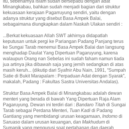
itu, sebenarnya Islam sudah bersepadu dengan adat
Minangkabau, bahkan sudah menjadi bagian dari struktur
kekuasaan kerajaan Pagarruyung sendiri, yaitu dengan
adanya struktur yang disebut Basa Ampek Balai,
sebagaimana diungkapkan dalam Naskah Ulakan sendiri :
...Berkat kekuasaan Allah SWT akhirnya didapatlah
keputusan untuk pergi ke Pariangan Padang Panjang terus
ke Sungai Tarab menemui Basa Ampek Balai dan langsung
menghadap Daulat Yang Dipertuan Pagaruyung, karena
walaupun Orang nan Sebelas ini sudah faham namun tiada
jua artinya jika dibawah saja yang jernih sedangkan di atas
masih keruh... (dikutip dari Syafnir Abu Nain, 1991, “Sumpah
Satie di Bukit Marapalam : Perpaduan Adat dengan Syarak”,
makalah, Padang : Fakultas Sastra Universitas Andalas).
Struktur Basa Ampek Balai di Minangkabau adalah dewan
menteri yang berada di bawah Yang Dipertuan Raja Alam
Pagaruyung. Dewan ini terdiri dari :
Bandaro Titah
di Sungai
Tarab sebagai Perdana Menteri,
Tuan Kadi
di Padang
Gantiang yang membidangi urusan keagamaan,
Indomo
di
Saruaso dalam urusan keuangan, dan
Makhudum
di
Sumanik yang mengurusi soal pertahanan dan daerah