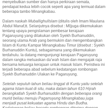
menyebutkan sumber dan hanya perkiraan semata,
pendapat kedua lebih cocok seperti apa yang termuat dalam
beberapa tambo Minangkabau.
Dalam naskah
MuballighulIslam
(ditulis oleh Imam Maulana
Abdul Manaf,tt. Selanjutnya disebut : MI)juga dikemukakan
tentang upaya pengislaman pembesar kerajaan
Pagaruyung yang dilakukan oleh Syekh Burhanuddin,
seorang ulama Arab yang bermukim dan mengembangkan
Islam di Kuntu Kampar Minangkabau Timur (disebut : Syekh
Burhanuddin Kuntu), sebagaimana yang dikemukakan
terdahulu. Ia datang mengunjungi kerajaan Pagaruyung
dalam rangka meluaskan da’wah Islam dan mengajak raja
bersama keluarga kerajaan untuk masuk Islam. Peristiwa ini
terjadi beberapa abad sebelum kedatangan rombongan
Syekh Burhanuddin Ulakan ke Pagaruyung.
Setelah sepuluh tahun beliau tinggal di Kuntu yaitu setelah
agama Islam kuat di situ, maka dalam tahun 610 Hijrah
berangkatlah Syekh Burhanuddin dengan beberapa orang
murid beliau menuju Pagarruyung Minangkabau juga
menjadi pusat kekuatan agama Hindu dan Budha.
Kedatangan beliau beserta rombongan diterima dengan