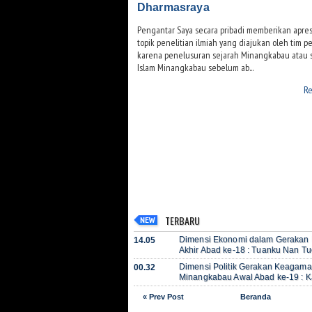
Dharmasraya
Pengantar Saya secara pribadi memberikan apresi
topik penelitian ilmiah yang diajukan oleh tim pen
karena penelusuran sejarah Minangkabau atau 
Islam Minangkabau sebelum ab...
Re
TERBARU
Dimensi Ekonomi dalam Geraka
14.05
Akhir Abad ke-18 : Tuanku Nan Tu
Dimensi Politik Gerakan Keagama
00.32
Minangkabau Awal Abad ke-19 : K
« Prev Post
Beranda