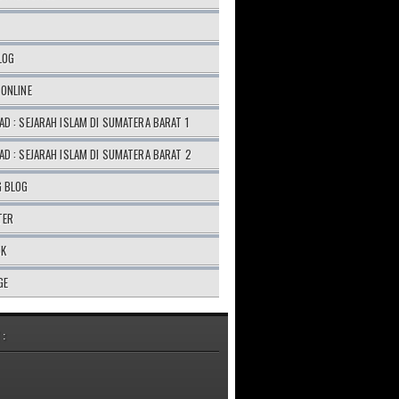
LOG
ONLINE
D : SEJARAH ISLAM DI SUMATERA BARAT 1
D : SEJARAH ISLAM DI SUMATERA BARAT 2
G BLOG
TER
OK
GE
 :