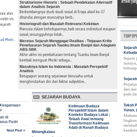
Strukturisme Historis : Sebuah Pendekatan Alternatif
dalam Analisis Sejarah
Berkembangnya studi-studi sosial di Eropa abad ke-17
asi atas
ditandai dengan munculnya berb...
eliti ini,
sejarah
Historiografi dan Masalah Relevansi Kekinian
Manusia dalam kehidupannya, baik secara individual maupun
sosial, sesungguhnya tidak...
TERPOP
ad More...
Meretas Sejarah Menggugat Realitas : Tinjauan Kritis
Penelusuran Sejarah Tuanku Imam Bonjol dan Adagium
Sejarah
ABS-SBK
Kebuda
Akhir-akhir ini pembahasan tentang Tuanku Imam Bonjol
Seperti
kembali menguat. Meski sebaga...
lainnya,
Masuknya Islam ke Indonesia : Masalah Perspektif
beberap
Analisis
Betapapun seorang sejarawan berusaha untuk
Sejarah
menghindarkan diri dari faktor subjektivi...
Perjala
dari da
pada das
SEJARAH BUDAYA
Tokoh P
n Keagamaan
Keilmuan Budaya
o
Yunus, 
Perspektif Islam dalam
Konteks Budaya Lokal ;
Mahmud
an di
Telaah Awal tentang
lingkun
asus Padri
Transformasi Keilmuan
melatar
Adab di Ranah Budaya
karakte
Next Post »
Minangkabau