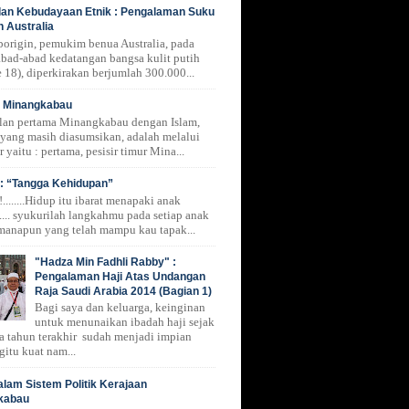
 dan Kebudayaan Etnik : Pengalaman Suku
n Australia
borigin, pemukim benua Australia, pada
 abad-abad kedatangan bangsa kulit putih
 18), diperkirakan berjumlah 300.000...
i Minangkabau
lan pertama Minangkabau dengan Islam,
 yang masih diasumsikan, adalah melalui
r yaitu : pertama, pesisir timur Mina...
: “Tangga Kehidupan”
.......Hidup itu ibarat menapaki anak
.... syukurilah langkahmu pada setiap anak
manapun yang telah mampu kau tapak...
"Hadza Min Fadhli Rabby" :
Pengalaman Haji Atas Undangan
Raja Saudi Arabia 2014 (Bagian 1)
Bagi saya dan keluarga, keinginan
untuk menunaikan ibadah haji sejak
a tahun terakhir sudah menjadi impian
gitu kuat nam...
alam Sistem Politik Kerajaan
kabau