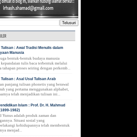
ULER
 Tulisan : Awal Tradisi Menulis dalam
yaan Manusia
 juga bentuk-bentuk budaya manusia
 kepandaian tulis baca terbentuk melalui
a tahapan proses seiring dengan perkemb...
 Tulisan : Asal Usul Tulisan Arab
nan panjang tulisan phonetis yang berawal
erah yang pertama menggunakan alphabet,
arnya telah menjadikan tulisan ini...
endidikan Islam : Prof. Dr. H. Mahmud
(1899-1982)
 Yunus adalah produk zaman dan
gannya. Situasi sosial yang
belakangi kehidupannya telah membentuk
rnya menjad...