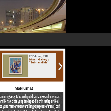
22 February 2017
17 November 2016
Irhash Gallery :
Irhash Gallery : "
"Subhanallah"
Atsratul Lisan "
Maklumat