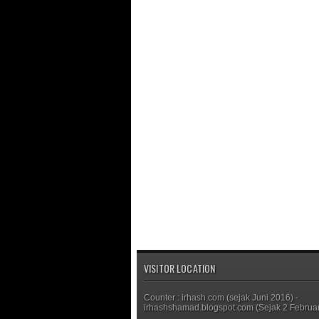
VISITOR LOCATION
Counter : irhash.com (sejak Juni 2016) -
irhashshamad.blogspot.com (Sejak 2 Februar