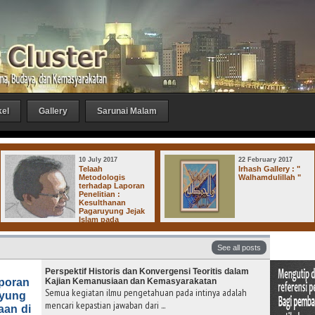
kel
Gallery
Sarunai Malam
10 July 2017
22 February 2017
Telaah
Irhash Gallery : "
Metodologis
Walhamdulillah "
terhadap Laporan
Penelitian :
Kesulthanan
Pagaruyung Jejak
Islam pada
rajaan-Kerajaan di Dharmasraya
See all posts
Perspektif Historis dan Konvergensi Teoritis dalam
aporan
Kajian Kemanusiaan dan Kemasyarakatan
Semua kegiatan ilmu pengetahuan pada intinya adalah
uyung
mencari kepastian jawaban dari ...
aan di