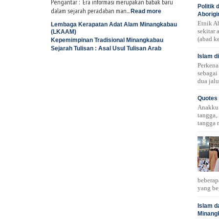
Pengantar : Era informasi merupakan babak baru
Politik
dalam sejarah peradaban man...
Read more
Aborigi
Etnik A
Lembaga Kerapatan Adat Alam Minangkabau
sekitar
(LKAAM)
(abad ke
Kepemimpinan Tradisional Minangkabau
Sejarah Tulisan : Asal Usul Tulisan Arab
Islam d
Perkena
sebagai
dua jalu
Quotes 
Anakku!.
tangga,.
tangga 
beberap
yang be
Islam d
Minang