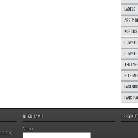
LABELS
ARSIP B
KURSUS 
DOWNLOA
DOWNLOA
TENTAN
SITE ME
FACEBO
FANS PA
BUKU TAMU
PENGIKUT
Nama
i 2010)