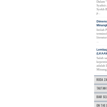
Dalam “
Syafnir
Syekh B
p...
Dimensi
Minangk
Istilah 
termino
literat
...
Lembag
(LKAA
Salah s
kepenti
adalah 
Minang
RODA Z
TAUTAN 
BIAR SEJ
ON THE 