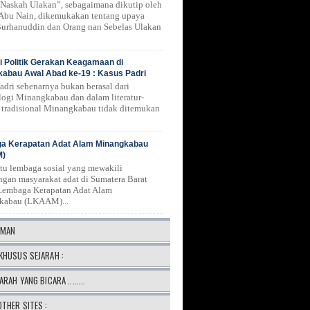
Naskah Ulakan”, sebagaimana dikutip oleh
 Abu Nain, dikemukakan tentang upaya
urhanuddin dan Orang nan Sebelas Ulakan
 Politik Gerakan Keagamaan di
abau Awal Abad ke-19 : Kasus Padri
Padri sebenarnya bukan berasal dari
logi Minangkabau dan dalam literatur-
ur tradisional Minangkabau tidak ditemukan
a Kerapatan Adat Alam Minangkabau
M)
atu lembaga sosial yang mewakili
ngan masyarakat adat di Sumatera Barat
Lembaga Kerapatan Adat Alam
kabau (LKAAM)...
AMAN
KHUSUS SEJARAH :
ARAH YANG BICARA ........
OTHER SITES :