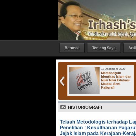
Beranda
Tentang Saya
Arti
27 October 2016
11 December 2020
Irhash Gallery :
Membangun
"Bicara 1"
Identitas Islam dan
Nilai Nilai Edukasi
Melalui Seni
Kaligrafi
Ke
HISTORIOGRAFI
Telaah Metodologis terhadap L
Penelitian : Kesulthanan Pagar
Jejak Islam pada Kerajaan-Keraj