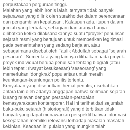
perpustakaan perguruan tinggi.
Malahan yang lebih ironis ialah, ternyata tidak banyak
sejarawan yang dilirik oleh steakholder dalam perencanaan
dan pengambilan keputusan . Kalaupun ada, itupun dalam
jumlah yang terbatas, sebagian diantaranya hanya
dilibatkan ketika dilaksanakannya suatu “proyek” penulisan
sejarah resmi yang bertujuan untuk memberikan legitimasi
pada pemerintahan yang sedang berjalan, atau
sebagaimana disebut oleh Taufik Abdullah sebagai “sejarah
pesanan” . Sementara yang lainnya dilibatkan pada proyek-
proyek individual berupa penulisan tentang biografi (atau
lebih tepat : riwayat kesuksesan) ‘seseorang’ yang
memerlukan ‘dongkrak’ popularitas untuk meraih
keuntungan-keuntungan politis tertentu.
Kenyataan yang disebutkan, hemat penulis, disebabkan
antara lain oleh adanya anggapan bahwa keilmuan sejarah
kurang relevan dengan persoalan-persoalan
kemasyarakatan kontemporer. Hal ini terlihat dari sejumlah
buku-buku sejarah (historiografi) yang diterbitkan tidak
banyak yang dapat menawarkan perspektif bahwa informasi
kesejarahan memiliki relevansi terhadap masalah-masalah
kekinian. Keadaan ini pulalah yang mungkin telah