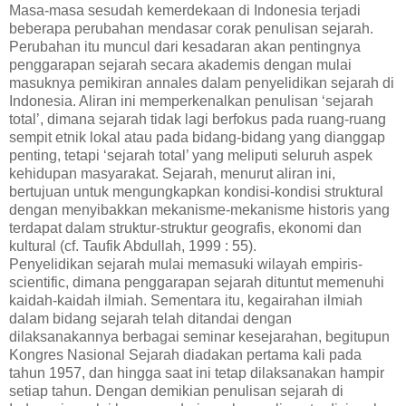
Masa-masa sesudah kemerdekaan di Indonesia terjadi
beberapa perubahan mendasar corak penulisan sejarah.
Perubahan itu muncul dari kesadaran akan pentingnya
penggarapan sejarah secara akademis dengan mulai
masuknya pemikiran annales dalam penyelidikan sejarah di
Indonesia. Aliran ini memperkenalkan penulisan ‘sejarah
total’, dimana sejarah tidak lagi berfokus pada ruang-ruang
sempit etnik lokal atau pada bidang-bidang yang dianggap
penting, tetapi ‘sejarah total’ yang meliputi seluruh aspek
kehidupan masyarakat. Sejarah, menurut aliran ini,
bertujuan untuk mengungkapkan kondisi-kondisi struktural
dengan menyibakkan mekanisme-mekanisme historis yang
terdapat dalam struktur-struktur geografis, ekonomi dan
kultural (cf. Taufik Abdullah, 1999 : 55).
Penyelidikan sejarah mulai memasuki wilayah empiris-
scientific, dimana penggarapan sejarah dituntut memenuhi
kaidah-kaidah ilmiah. Sementara itu, kegairahan ilmiah
dalam bidang sejarah telah ditandai dengan
dilaksanakannya berbagai seminar kesejarahan, begitupun
Kongres Nasional Sejarah diadakan pertama kali pada
tahun 1957, dan hingga saat ini tetap dilaksanakan hampir
setiap tahun. Dengan demikian penulisan sejarah di