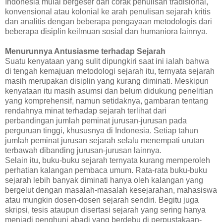
Indonesia mulai bergeser dari corak penulisan tradisional,
konvensional atau kolonial ke arah penulisan sejarah kritis
dan analitis dengan beberapa pengayaan metodologis dari
beberapa disiplin keilmuan sosial dan humaniora lainnya.
Menurunnya Antusiasme terhadap Sejarah
Suatu kenyataan yang sulit dipungkiri saat ini ialah bahwa
di tengah kemajuan metodologi sejarah itu, ternyata sejarah
masih merupakan disiplin yang kurang diminati. Meskipun
kenyataan itu masih asumsi dan belum didukung penelitian
yang komprehensif, namun setidaknya, gambaran tentang
rendahnya minat terhadap sejarah terlihat dari
perbandingan jumlah peminat jurusan-jurusan pada
perguruan tinggi, khususnya di Indonesia. Setiap tahun
jumlah peminat jurusan sejarah selalu menempati urutan
terbawah dibanding jurusan-jurusan lainnya.
Selain itu, buku-buku sejarah ternyata kurang memperoleh
perhatian kalangan pembaca umum. Rata-rata buku-buku
sejarah lebih banyak diminati hanya oleh kalangan yang
bergelut dengan masalah-masalah kesejarahan, mahasiswa
atau mungkin dosen-dosen sejarah sendiri. Begitu juga
skripsi, tesis ataupun disertasi sejarah yang sering hanya
menjadi penghuni abadi yang berdebu di perpustakaan-