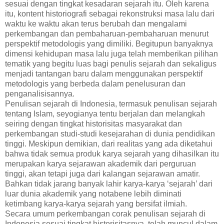
sesuai dengan tingkat kesadaran sejarah itu. Oleh karena
itu, kontent historiografi sebagai rekonstruksi masa lalu dari
waktu ke waktu akan terus berubah dan mengalami
perkembangan dan pembaharuan-pembaharuan menurut
perspektif metodologis yang dimiliki. Begitupun banyaknya
dimensi kehidupan masa lalu juga telah memberikan pilihan
tematik yang begitu luas bagi penulis sejarah dan sekaligus
menjadi tantangan baru dalam menggunakan perspektif
metodologis yang berbeda dalam penelusuran dan
penganalisisannya.
Penulisan sejarah di Indonesia, termasuk penulisan sejarah
tentang Islam, seyogianya tentu berjalan dan melangkah
seiring dengan tingkat historisitas masyarakat dan
perkembangan studi-studi kesejarahan di dunia pendidikan
tinggi. Meskipun demikian, dari realitas yang ada diketahui
bahwa tidak semua produk karya sejarah yang dihasilkan itu
merupakan karya sejarawan akademik dari perguruan
tinggi, akan tetapi juga dari kalangan sejarawan amatir.
Bahkan tidak jarang banyak lahir karya-karya ‘sejarah’ dari
luar dunia akademik yang notabene lebih diminati
ketimbang karya-karya sejarah yang bersifat ilmiah.
Secara umum perkembangan corak penulisan sejarah di
Indonesia sesuai tingkat historisitasnya, telah muncul dalam