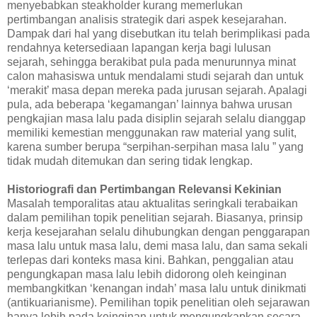
menyebabkan steakholder kurang memerlukan
pertimbangan analisis strategik dari aspek kesejarahan.
Dampak dari hal yang disebutkan itu telah berimplikasi pada
rendahnya ketersediaan lapangan kerja bagi lulusan
sejarah, sehingga berakibat pula pada menurunnya minat
calon mahasiswa untuk mendalami studi sejarah dan untuk
‘merakit’ masa depan mereka pada jurusan sejarah. Apalagi
pula, ada beberapa ‘kegamangan’ lainnya bahwa urusan
pengkajian masa lalu pada disiplin sejarah selalu dianggap
memiliki kemestian menggunakan raw material yang sulit,
karena sumber berupa “serpihan-serpihan masa lalu ” yang
tidak mudah ditemukan dan sering tidak lengkap.
Historiografi dan Pertimbangan Relevansi Kekinian
Masalah temporalitas atau aktualitas seringkali terabaikan
dalam pemilihan topik penelitian sejarah. Biasanya, prinsip
kerja kesejarahan selalu dihubungkan dengan penggarapan
masa lalu untuk masa lalu, demi masa lalu, dan sama sekali
terlepas dari konteks masa kini. Bahkan, penggalian atau
pengungkapan masa lalu lebih didorong oleh keinginan
membangkitkan ‘kenangan indah’ masa lalu untuk dinikmati
(antikuarianisme). Pemilihan topik penelitian oleh sejarawan
hanya lebih pada keinginan untuk mengungkapkan secara