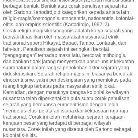
berbagai bentuk. Bentuk atau corak penulisan sejarah itu
oleh Sartono Kartodirdjo dikategorikan kepada antara lain :
religio-magis/kosmogonis, etnocentris, natiocentris, kolonial-
elitis, dan empiris-scientific (Kartodirdjo, 1982 :3).
Corak religio-magis/kosmogonis adalah karya sejarah yang
banyak dihasilkan oleh masyarakat-masyarakat etnik
tradisional seperti Hikayat, Babad, Tambo. Lontarak, dan
lain-lain. Penulisan sejarah ini seringkali bersifat
“pengagungan” terhadap masa lalu, bercorak mithologis,
dan bahkan tidak jarang menyertakan unsur-unsur kekuatan
supranatural dalam rangka penokohan aktor sejarah yang
dideskripsikan. Sejarah religio-magis ini biasanya bercorak
etnocentrisme, yakni pendeskripsian yang memfokus pada
ruang lingkup terbatas pada masyarakat etnik lokal.
Kemudian, dengan masuknya bangsa kolonial ke wilayah
nusantara telah diperkenalkan pula suatu corak penulisan
sejarah yang bernuansa eurocentrisme dengan lebih
‘mengelus-elus' pelataran istana dan kekuasaan raja-raja
tradisional. Corak ini telah melahirkan sejarah kerajaan-
kerajaan besar yang terdapat di berbagai wilayah
nusantara. Corak inilah yang disebut oleh Sartono sebagai
kolonialis-elitis.