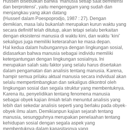
Husserl disebutkan bahwa ‘manusia setiap saat berretensi
dan berprotensi’, yaitu mengenggam yang sudah dan
menjangkau yang akan datang
(Husserl dalam Poespoprodjo, 1987 : 27). Dengan
demikian, masa lalu bukanlah merupakan kurun waktu yang
secara definitif telah ditutup, akan tetapi selalu berkaitan
dengan eksistensi manusia di waktu kini, dan waktu ‘kini’
sekaligus juga memiliki keterarahan ke masa depan.
Hal kedua dalam hubungannya dengan lingkungan sosial,
didasarkan bahwa manusia sebagai individu memiliki
ketergantungan dengan lingkungan sosialnya. Ini
merupakan salah satu faktor yang selalu harus disertakan
dalam pengamatan dan analisis tentang manusia. Karena,
hampir semua prilaku aktual manusia secara indvidual akan
selalu mempertimbangkan dan sekaligus dikontrol oleh
lingkungan sosial dan segala struktur yang membentuknya.
Karena itu, penyelidikan tentang fenomena manusia
sebagai obyek kajian ilmiah telah menuntut analisis yang
lebih dari sekedar analisis seperti yang berlaku pada obyek-
obyek ilmu alam. Demikianpun kajian sejarah tentang
manusia, sesungguhnya merupakan penelaahan tentang
kehidupan sosial dengan segala aspek yang
membentuknya dalam kapasitasnya yang