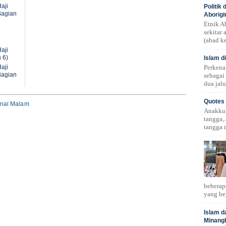
aji
Politik
Bagian
Aborigi
Etnik A
sekitar
(abad ke
aji
 6)
Islam d
Perkena
aji
Bagian
sebagai
dua jalu
Quotes 
nai Malam
Anakku!.
tangga,.
tangga 
beberap
yang be
Islam d
Minang