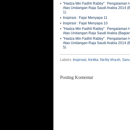
"Hadza Min Fadhli Rabby" : Pengalaman H
Atas Undangan Raja Saudi Arabia 2014 (
1)
Inspirasi : Fajar Menyapa 11
Inspirasi : Fajar Menyapa 10
"Hadza Min Fadhli Rabby" : Pengalaman H
Atas Undangan Raja Saudi Arabia (Bagian
"Hadza Min Fadhli Rabby" : Pengalaman H
Atas Undangan Raja Saudi Arabia 2014 (
5)
Labels:
Inspirasi
,
Ketika
,
Nellly Irhash
,
Saru
Posting Komentar