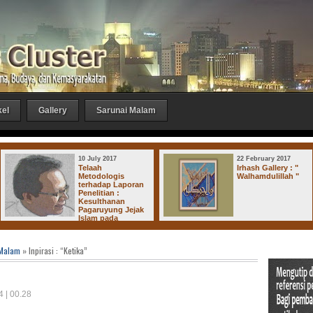
kel
Gallery
Sarunai Malam
10 July 2017
22 February 2017
Telaah
Irhash Gallery : "
Metodologis
Walhamdulillah "
terhadap Laporan
Penelitian :
Kesulthanan
Pagaruyung Jejak
Islam pada
Kerajaan-Kerajaan di Dharmasraya
 Malam
» Inpirasi : “Ketika”
4 | 00.28