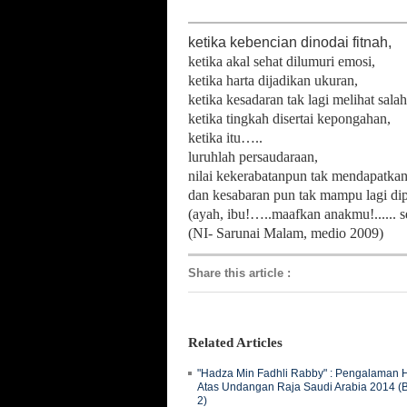
ketika kebencian dinodai fitnah,
ketika akal sehat dilumuri emosi,
ketika harta dijadikan ukuran,
ketika kesadaran tak lagi melihat salah
ketika tingkah disertai kepongahan,
ketika itu…..
luruhlah persaudaraan,
nilai kekerabatanpun tak mendapatka
dan kesabaran pun tak mampu lagi 
(ayah, ibu!…..maafkan anakmu!...... 
(NI-
Sarunai Malam,
medio 2009)
Share this article
:
Related Articles
"Hadza Min Fadhli Rabby" : Pengalaman H
Atas Undangan Raja Saudi Arabia 2014 (
2)