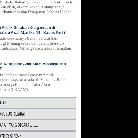
Naskah Ulakan”, sebagaimana dikutip oleh
 Abu Nain, dikemukakan tentang upaya
urhanuddin dan Orang nan Sebelas Ulakan
 Politik Gerakan Keagamaan di
abau Awal Abad ke-19 : Kasus Padri
Padri sebenarnya bukan berasal dari
logi Minangkabau dan dalam literatur-
ur tradisional Minangkabau tidak ditemukan
a Kerapatan Adat Alam Minangkabau
M)
atu lembaga sosial yang mewakili
ngan masyarakat adat di Sumatera Barat
Lembaga Kerapatan Adat Alam
kabau (LKAAM)...
AMAN
KHUSUS SEJARAH :
ARAH YANG BICARA ........
OTHER SITES :