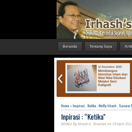
Beranda
Tentang Saya
Arti
27 October 2016
11 December 2020
Irhash Gallery :
Membangun
"Bicara 1"
Identitas Islam dan
Nilai Nilai Edukasi
Melalui Seni
Kaligrafi
Home
»
Inspirasi
,
Ketika
,
Nellly Irhash
,
Sarunai
Inpirasi : “Ketika”
Written By Irhash A. Shamad on 19 April 201