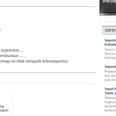
,
TERPOP
Sejarah
Kebuda
Seperti
n kepedulian….
lainnya,
dipertahankan……
beberap
semoga ini tidak mengusik ketenanganmu)
Sejarah
Perjala
dari da
pada das
Tokoh P
Yunus, 
Mahmud
lingkun
melatar
aji
karakte
Bagian