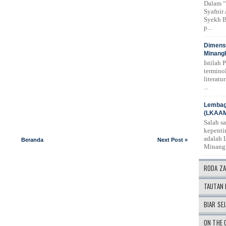
Dalam “
Syafnir
Syekh B
p...
Dimensi
Minangk
Istilah 
termino
literat
...
Lembag
(LKAA
Salah s
kepenti
adalah 
Beranda
Next Post »
Minang
RODA Z
TAUTAN 
BIAR SEJ
ON THE 