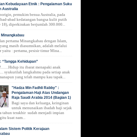
 dan Kebudayaan Etnik : Pengalaman Suku
n Australia
borigin, pemukim benua Australia, pada
 abad-abad kedatangan bangsa kulit putih
 18), diperkirakan berjumlah 300.000...
i Minangkabau
lan pertama Minangkabau dengan Islam,
 yang masih diasumsikan, adalah melalui
r yaitu : pertama, pesisir timur Mina...
: “Tangga Kehidupan”
.......Hidup itu ibarat menapaki anak
.... syukurilah langkahmu pada setiap anak
manapun yang telah mampu kau tapak...
"Hadza Min Fadhli Rabby" :
Pengalaman Haji Atas Undangan
Raja Saudi Arabia 2014 (Bagian 1)
Bagi saya dan keluarga, keinginan
untuk menunaikan ibadah haji sejak
a tahun terakhir sudah menjadi impian
gitu kuat nam...
alam Sistem Politik Kerajaan
kabau