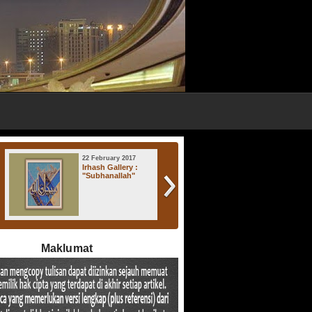
22 February 2017
17 November 2016
Irhash Gallery :
Irhash Gallery : "
"Subhanallah"
Atsratul Lisan "
Maklumat