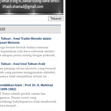
ULER
 Tulisan : Awal Tradisi Menulis dalam
yaan Manusia
 juga bentuk-bentuk budaya manusia
 kepandaian tulis baca terbentuk melalui
a tahapan proses seiring dengan perkemb...
 Tulisan : Asal Usul Tulisan Arab
nan panjang tulisan phonetis yang berawal
erah yang pertama menggunakan alphabet,
arnya telah menjadikan tulisan ini...
endidikan Islam : Prof. Dr. H. Mahmud
(1899-1982)
 Yunus adalah produk zaman dan
gannya. Situasi sosial yang
belakangi kehidupannya telah membentuk
rnya menjad...