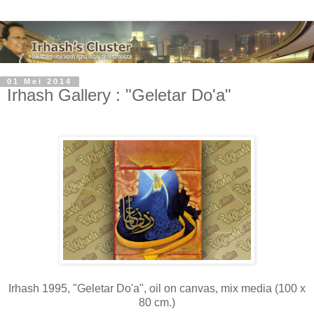
01 Mei 2014
Irhash Gallery : "Geletar Do'a"
Irhash 1995, "Geletar Do'a", oil on canvas, mix media (100 x
80 cm.)