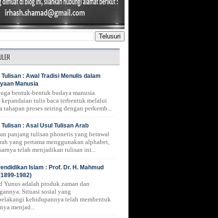
ULER
 Tulisan : Awal Tradisi Menulis dalam
yaan Manusia
 juga bentuk-bentuk budaya manusia
 kepandaian tulis baca terbentuk melalui
a tahapan proses seiring dengan perkemb...
 Tulisan : Asal Usul Tulisan Arab
nan panjang tulisan phonetis yang berawal
erah yang pertama menggunakan alphabet,
arnya telah menjadikan tulisan ini...
endidikan Islam : Prof. Dr. H. Mahmud
(1899-1982)
 Yunus adalah produk zaman dan
gannya. Situasi sosial yang
belakangi kehidupannya telah membentuk
rnya menjad...