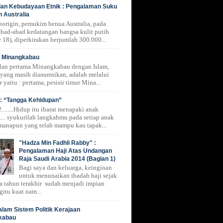
 dan Kebudayaan Etnik : Pengalaman Suku
n Australia
borigin, pemukim benua Australia, pada
 abad-abad kedatangan bangsa kulit putih
 18), diperkirakan berjumlah 300.000...
i Minangkabau
lan pertama Minangkabau dengan Islam,
 yang masih diasumsikan, adalah melalui
r yaitu : pertama, pesisir timur Mina...
: “Tangga Kehidupan”
.......Hidup itu ibarat menapaki anak
.... syukurilah langkahmu pada setiap anak
manapun yang telah mampu kau tapak...
"Hadza Min Fadhli Rabby" :
Pengalaman Haji Atas Undangan
Raja Saudi Arabia 2014 (Bagian 1)
Bagi saya dan keluarga, keinginan
untuk menunaikan ibadah haji sejak
a tahun terakhir sudah menjadi impian
gitu kuat nam...
alam Sistem Politik Kerajaan
kabau