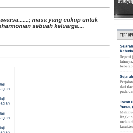
awarsa.......; masa yang cukup untuk
eharmonian sebuah keluarga....
TERPOP
Sejarah
Kebuda
Seperti
lainnya,
beberap
Sejarah
Perjala
aji
dari da
Bagian
pada das
aji
Tokoh P
Bagian
Yunus, 
Mahmud
aji
lingkun
Bagian
melatar
karakte
aji
Bagian