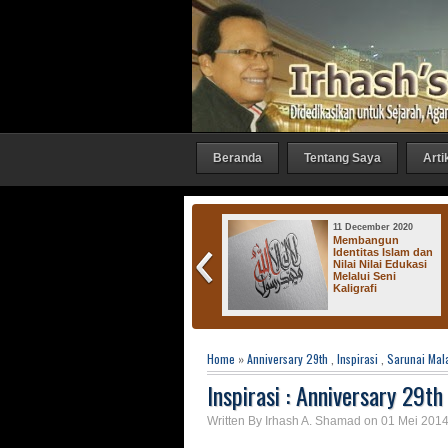
Beranda
Tentang Saya
Arti
27 October 2016
11 December 2020
Irhash Gallery :
Membangun
"Bicara 1"
Identitas Islam dan
Nilai Nilai Edukasi
Melalui Seni
Kaligrafi
Home
»
Anniversary 29th
,
Inspirasi
,
Sarunai Ma
Inspirasi : Anniversary 29th
Written By Irhash A. Shamad on 01 Mei 2014