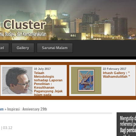
kel
Gallery
Sarunai Malam
10 July 2017
22 February 2017
Telaah
Irhash Gallery : "
Metodologis
Walhamdulillah "
terhadap Laporan
Penelitian :
Kesulthanan
Pagaruyung Jejak
Islam pada
Kerajaan-Kerajaan di Dharmasraya
lam
» Inspirasi : Anniversary 29th
 | 03.12