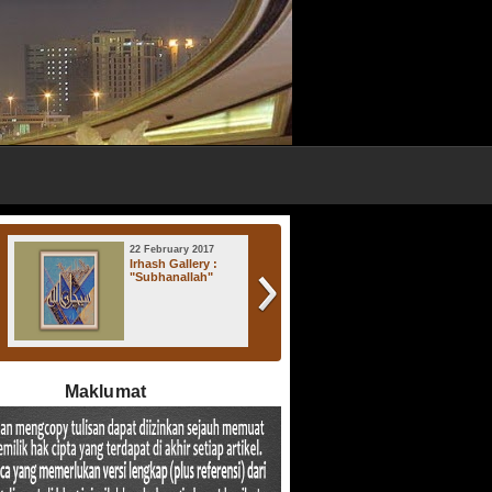
22 February 2017
17 November 2016
Irhash Gallery :
Irhash Gallery : "
"Subhanallah"
Atsratul Lisan "
Maklumat