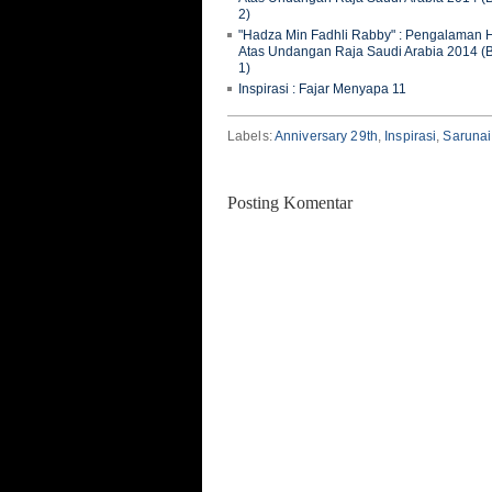
2)
"Hadza Min Fadhli Rabby" : Pengalaman H
Atas Undangan Raja Saudi Arabia 2014 (
1)
Inspirasi : Fajar Menyapa 11
Labels:
Anniversary 29th
,
Inspirasi
,
Saruna
Posting Komentar