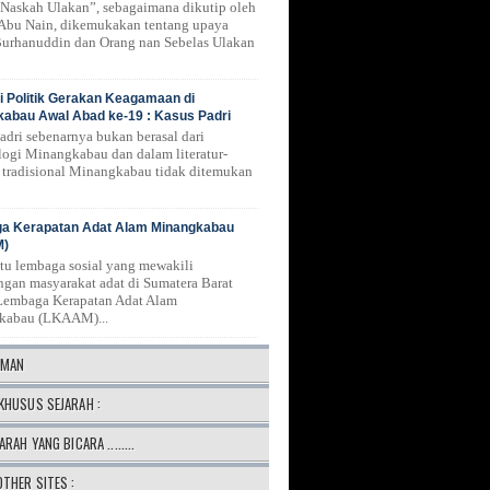
Naskah Ulakan”, sebagaimana dikutip oleh
 Abu Nain, dikemukakan tentang upaya
urhanuddin dan Orang nan Sebelas Ulakan
 Politik Gerakan Keagamaan di
abau Awal Abad ke-19 : Kasus Padri
Padri sebenarnya bukan berasal dari
logi Minangkabau dan dalam literatur-
ur tradisional Minangkabau tidak ditemukan
a Kerapatan Adat Alam Minangkabau
M)
atu lembaga sosial yang mewakili
ngan masyarakat adat di Sumatera Barat
Lembaga Kerapatan Adat Alam
kabau (LKAAM)...
AMAN
KHUSUS SEJARAH :
ARAH YANG BICARA ........
OTHER SITES :