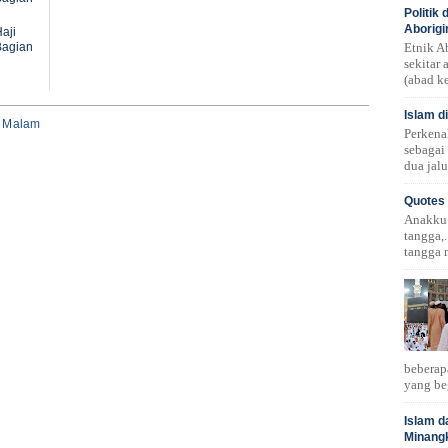
Politik
Aborigi
aji
Bagian
Etnik A
sekitar
(abad ke
Islam d
i Malam
Perkena
sebagai
dua jalu
Quotes 
Anakku!.
tangga,.
tangga 
beberap
yang be
Islam d
Minang