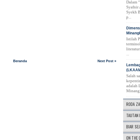
Dalam “
Syafnir
Syekh B
p...
Dimensi
Minangk
Istilah 
termino
literat
...
Beranda
Next Post »
Lembag
(LKAA
Salah s
kepenti
adalah 
Minang
RODA Z
TAUTAN 
BIAR SEJ
ON THE 