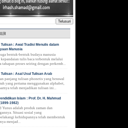
ULER
 Tulisan : Awal Tradisi Menulis dalam
yaan Manusia
 juga bentuk-bentuk budaya manusia
 kepandaian tulis baca terbentuk melalui
a tahapan proses seiring dengan perkemb...
 Tulisan : Asal Usul Tulisan Arab
nan panjang tulisan phonetis yang berawal
erah yang pertama menggunakan alphabet,
arnya telah menjadikan tulisan ini...
endidikan Islam : Prof. Dr. H. Mahmud
(1899-1982)
 Yunus adalah produk zaman dan
gannya. Situasi sosial yang
belakangi kehidupannya telah membentuk
rnya menjad...