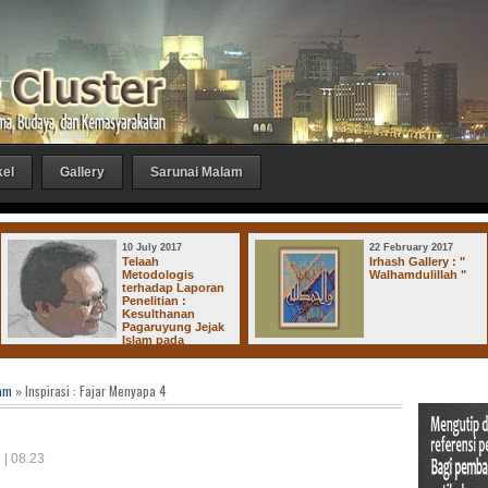
kel
Gallery
Sarunai Malam
10 July 2017
22 February 2017
Telaah
Irhash Gallery : "
Metodologis
Walhamdulillah "
terhadap Laporan
Penelitian :
Kesulthanan
Pagaruyung Jejak
Islam pada
erajaan-Kerajaan di Dharmasraya
am
» Inspirasi : Fajar Menyapa 4
 | 08.23