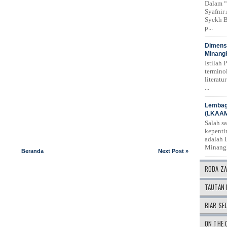
Dalam “
Syafnir
Syekh B
p...
Dimensi
Minangk
Istilah 
termino
literat
...
Lembag
(LKAA
Salah s
kepenti
adalah 
Minang
Beranda
Next Post »
RODA Z
TAUTAN 
BIAR SEJ
ON THE 