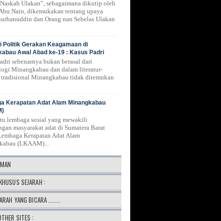
Naskah Ulakan”, sebagaimana dikutip oleh
 Abu Nain, dikemukakan tentang upaya
urhanuddin dan Orang nan Sebelas Ulakan
 Politik Gerakan Keagamaan di
abau Awal Abad ke-19 : Kasus Padri
Padri sebenarnya bukan berasal dari
logi Minangkabau dan dalam literatur-
ur tradisional Minangkabau tidak ditemukan
a Kerapatan Adat Alam Minangkabau
M)
atu lembaga sosial yang mewakili
ngan masyarakat adat di Sumatera Barat
Lembaga Kerapatan Adat Alam
kabau (LKAAM)...
AMAN
KHUSUS SEJARAH :
ARAH YANG BICARA ........
OTHER SITES :