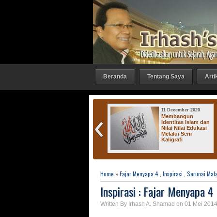
Beranda
Tentang Saya
Arti
27 October 2016
11 December 2020
Irhash Gallery :
Membangun
"Bicara 1"
Identitas Islam dan
Nilai Nilai Edukasi
Melalui Seni
Kaligrafi
K
Home
»
Fajar Menyapa 4
,
Inspirasi
,
Sarunai Mal
Inspirasi : Fajar Menyapa 4
Written By Irhash A. Shamad on 01 Mei 2014