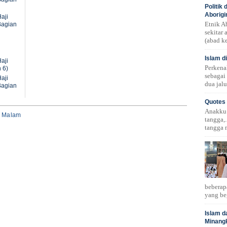
Politik
Aborigi
aji
Etnik A
Bagian
sekitar
(abad ke
Islam d
aji
Perkena
 6)
sebagai
aji
dua jalu
Bagian
Quotes 
Anakku!.
i Malam
tangga,.
tangga 
beberap
yang be
Islam d
Minang