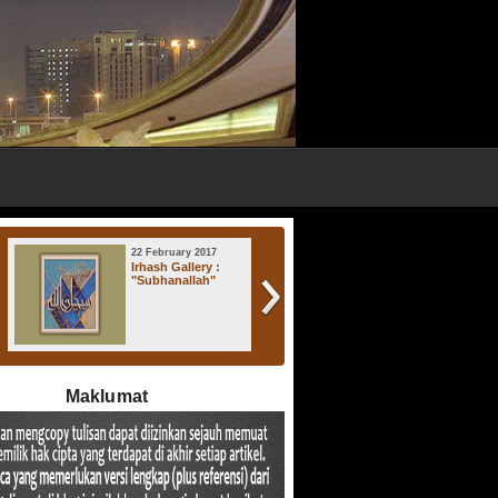
22 February 2017
17 November 2016
Irhash Gallery :
Irhash Gallery : "
"Subhanallah"
Atsratul Lisan "
Maklumat