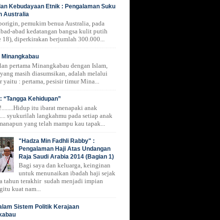
 dan Kebudayaan Etnik : Pengalaman Suku
n Australia
borigin, pemukim benua Australia, pada
 abad-abad kedatangan bangsa kulit putih
 18), diperkirakan berjumlah 300.000...
i Minangkabau
lan pertama Minangkabau dengan Islam,
 yang masih diasumsikan, adalah melalui
r yaitu : pertama, pesisir timur Mina...
: “Tangga Kehidupan”
.......Hidup itu ibarat menapaki anak
.... syukurilah langkahmu pada setiap anak
manapun yang telah mampu kau tapak...
"Hadza Min Fadhli Rabby" :
Pengalaman Haji Atas Undangan
Raja Saudi Arabia 2014 (Bagian 1)
Bagi saya dan keluarga, keinginan
untuk menunaikan ibadah haji sejak
a tahun terakhir sudah menjadi impian
gitu kuat nam...
alam Sistem Politik Kerajaan
kabau