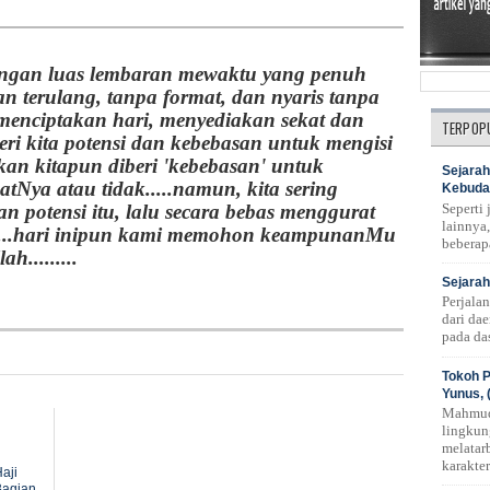
angan luas lembaran mewaktu yang penuh
an terulang, tanpa format, dan nyaris tanpa
A menciptakan hari, menyediakan sekat dan
TERPOP
eri kita potensi dan kebebasan untuk mengisi
kan kitapun diberi 'kebebasan' untuk
Sejarah
Nya atau tidak.....namun, kita sering
Kebuda
Seperti
n potensi itu, lalu secara bebas menggurat
lainnya,
,.....hari inipun kami memohon keampunanMu
beberap
h.........
Sejarah
Perjala
dari da
pada das
Tokoh P
Yunus, 
Mahmud
lingkun
melatar
karakte
aji
Bagian