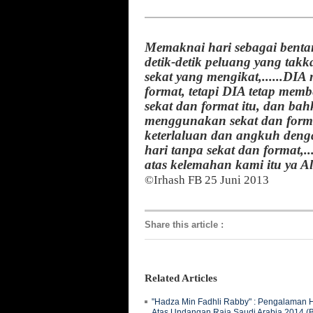
Memaknai hari sebagai bent
detik-detik peluang yang takk
sekat yang mengikat,......DI
format, tetapi DIA tetap memb
sekat dan format itu, dan bah
menggunakan sekat dan format
keterlaluan dan angkuh denga
hari tanpa sekat dan format
atas kelemahan kami itu ya Alla
©Irhash FB
25 Juni 2013
Share this article
:
Related Articles
"Hadza Min Fadhli Rabby" : Pengalaman H
Atas Undangan Raja Saudi Arabia 2014 (