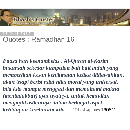
15 Juli 2014
Quotes : Ramadhan 16
Puasa hari keenambelas : Al-Quran al-Karim
bukanlah sekedar kumpulan bait-bait indah yang
memberikan kesan kenikmatan ketika ditilawahkan,
akan tetapi berisi nilai-nilai moral yang universal,
bila kita mampu menggali dan memahami makna
(mentadabbur) ayat-ayatnya, untuk kemudian
mengaplikasikannya dalam berbagai aspek
kehidupan keseharian kita….
©Irhash-quotes
1608
11