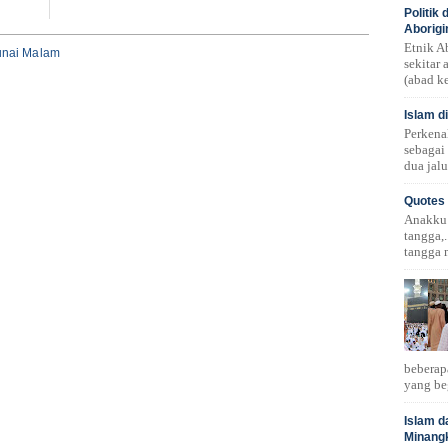
Politik
Aborigi
Etnik A
unai Malam
sekitar
(abad ke
Islam d
Perkena
sebagai
dua jalu
Quotes 
Anakku!.
tangga,.
tangga 
beberap
yang be
Islam d
Minang