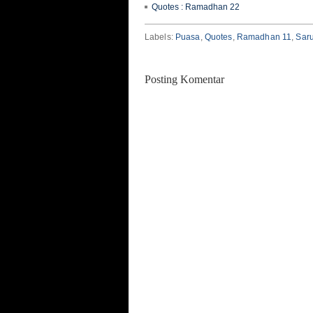
Quotes : Ramadhan 22
Labels:
Puasa
,
Quotes
,
Ramadhan 11
,
Sar
Posting Komentar