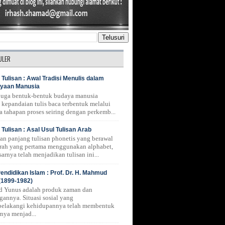
ULER
 Tulisan : Awal Tradisi Menulis dalam
yaan Manusia
 juga bentuk-bentuk budaya manusia
 kepandaian tulis baca terbentuk melalui
a tahapan proses seiring dengan perkemb...
 Tulisan : Asal Usul Tulisan Arab
nan panjang tulisan phonetis yang berawal
erah yang pertama menggunakan alphabet,
arnya telah menjadikan tulisan ini...
endidikan Islam : Prof. Dr. H. Mahmud
(1899-1982)
 Yunus adalah produk zaman dan
gannya. Situasi sosial yang
belakangi kehidupannya telah membentuk
rnya menjad...