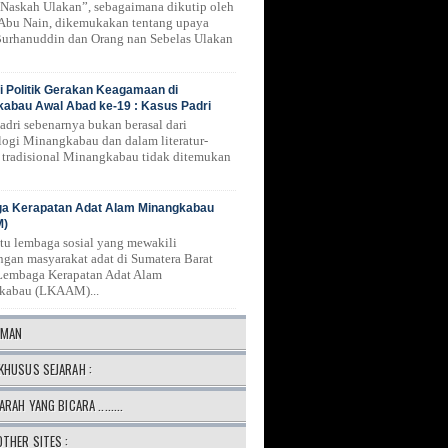
Naskah Ulakan”, sebagaimana dikutip oleh
 Abu Nain, dikemukakan tentang upaya
urhanuddin dan Orang nan Sebelas Ulakan
 Politik Gerakan Keagamaan di
abau Awal Abad ke-19 : Kasus Padri
Padri sebenarnya bukan berasal dari
logi Minangkabau dan dalam literatur-
ur tradisional Minangkabau tidak ditemukan
a Kerapatan Adat Alam Minangkabau
M)
atu lembaga sosial yang mewakili
ngan masyarakat adat di Sumatera Barat
Lembaga Kerapatan Adat Alam
kabau (LKAAM)...
AMAN
KHUSUS SEJARAH :
ARAH YANG BICARA ........
OTHER SITES :