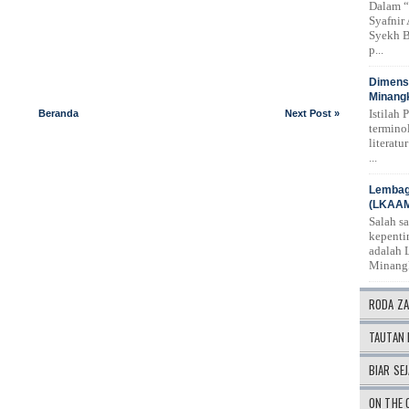
Dalam “
Syafnir
Syekh B
p...
Dimensi
Minangk
Istilah 
Beranda
Next Post »
termino
literat
...
Lembag
(LKAA
Salah s
kepenti
adalah 
Minang
RODA Z
TAUTAN 
BIAR SEJ
ON THE 