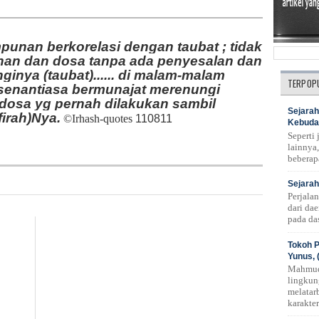
punan berkorelasi dengan taubat ; tidak
han dan dosa tanpa ada penyesalan dan
ginya (taubat)...... di malam-malam
TERPOP
a senantiasa bermunajat merenungi
dosa yg pernah dilakukan sambil
Sejarah
irah)Nya
.
©Irhash-quotes
1108
11
Kebuda
Seperti
lainnya,
beberap
Sejarah
Perjala
dari da
pada das
Tokoh P
Yunus, 
Mahmud
lingkun
melatar
karakte