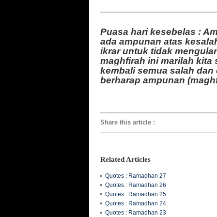
Puasa hari kesebelas : Am
ada ampunan atas kesala
ikrar untuk tidak mengulan
maghfirah ini marilah kit
kembali semua salah dan 
berharap ampunan (maghf
Share this article
:
Related Articles
Quotes : Ramadhan 27
Quotes : Ramadhan 26
Quotes : Ramadhan 25
Quotes : Ramadhan 24
Quotes : Ramadhan 23