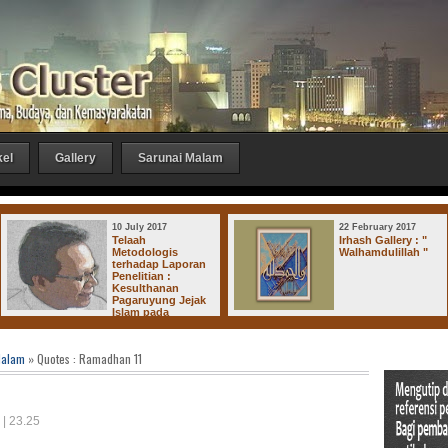
kel
Gallery
Sarunai Malam
10 July 2017
22 February 2017
Telaah
Irhash Gallery : "
Metodologis
Walhamdulillah "
terhadap Laporan
Penelitian :
Kesulthanan
Pagaruyung Jejak
Islam pada
Kerajaan-Kerajaan di Dharmasraya
Malam
» Quotes : Ramadhan 11
 | 23.25