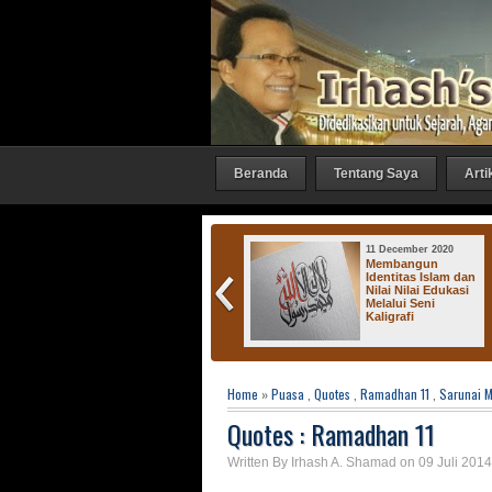
Beranda
Tentang Saya
Arti
27 October 2016
11 December 2020
Irhash Gallery :
Membangun
"Bicara 1"
Identitas Islam dan
Nilai Nilai Edukasi
Melalui Seni
Kaligrafi
Home
»
Puasa
,
Quotes
,
Ramadhan 11
,
Sarunai 
Quotes : Ramadhan 11
Written By Irhash A. Shamad on 09 Juli 2014