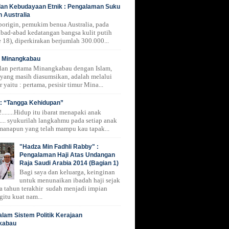
 dan Kebudayaan Etnik : Pengalaman Suku
n Australia
borigin, pemukim benua Australia, pada
 abad-abad kedatangan bangsa kulit putih
 18), diperkirakan berjumlah 300.000...
i Minangkabau
lan pertama Minangkabau dengan Islam,
 yang masih diasumsikan, adalah melalui
r yaitu : pertama, pesisir timur Mina...
: “Tangga Kehidupan”
.......Hidup itu ibarat menapaki anak
.... syukurilah langkahmu pada setiap anak
manapun yang telah mampu kau tapak...
"Hadza Min Fadhli Rabby" :
Pengalaman Haji Atas Undangan
Raja Saudi Arabia 2014 (Bagian 1)
Bagi saya dan keluarga, keinginan
untuk menunaikan ibadah haji sejak
a tahun terakhir sudah menjadi impian
gitu kuat nam...
alam Sistem Politik Kerajaan
kabau