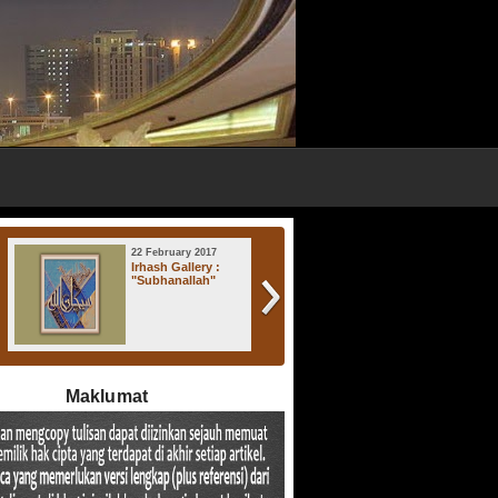
22 February 2017
17 November 2016
Irhash Gallery :
Irhash Gallery : "
"Subhanallah"
Atsratul Lisan "
Maklumat