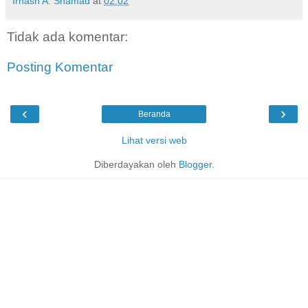
Irhash A. Shamad
at
02.02
Tidak ada komentar:
Posting Komentar
‹
›
Beranda
Lihat versi web
Diberdayakan oleh
Blogger
.