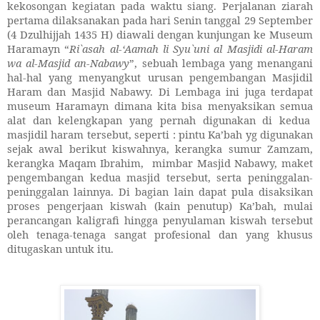
kekosongan kegiatan pada waktu siang. Perjalanan ziarah
pertama dilaksanakan pada hari Senin tanggal 29 September
(4 Dzulhijjah 1435 H) diawali dengan kunjungan ke Museum
Haramayn “
Ri`asah al-‘Aamah li Syu`uni al Masjidi al-Haram
wa al-Masjid an-Nabawy
”, sebuah lembaga yang menangani
hal-hal yang menyangkut urusan pengembangan Masjidil
Haram dan Masjid Nabawy. Di Lembaga ini juga terdapat
museum Haramayn dimana kita bisa menyaksikan semua
alat dan kelengkapan yang pernah digunakan di kedua
masjidil haram tersebut, seperti : pintu Ka’bah yg digunakan
sejak awal berikut kiswahnya, kerangka sumur Zamzam,
kerangka Maqam Ibrahim, mimbar Masjid Nabawy, maket
pengembangan kedua masjid tersebut, serta peninggalan-
peninggalan lainnya. Di bagian lain dapat pula disaksikan
proses pengerjaan kiswah (kain penutup) Ka’bah, mulai
perancangan kaligrafi hingga penyulaman kiswah tersebut
oleh tenaga-tenaga sangat profesional dan yang khusus
ditugaskan untuk itu.