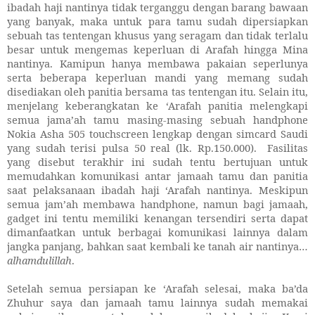
ibadah haji nantinya tidak terganggu dengan barang bawaan
yang banyak, maka untuk para tamu sudah dipersiapkan
sebuah tas tentengan khusus yang seragam dan tidak terlalu
besar untuk mengemas keperluan di Arafah hingga Mina
nantinya. Kamipun hanya membawa pakaian seperlunya
serta beberapa keperluan mandi yang memang sudah
disediakan oleh panitia bersama tas tentengan itu. Selain itu,
menjelang keberangkatan ke ‘Arafah panitia melengkapi
semua jama’ah tamu masing-masing sebuah handphone
Nokia Asha 505 touchscreen lengkap dengan simcard Saudi
yang sudah terisi pulsa 50 real (lk. Rp.150.000). Fasilitas
yang disebut terakhir ini sudah tentu bertujuan untuk
memudahkan komunikasi antar jamaah tamu dan panitia
saat pelaksanaan ibadah haji ‘Arafah nantinya. Meskipun
semua jam’ah membawa handphone, namun bagi jamaah,
gadget ini tentu memiliki kenangan tersendiri serta dapat
dimanfaatkan untuk berbagai komunikasi lainnya dalam
jangka panjang, bahkan saat kembali ke tanah air nantinya…
alhamdulillah
.
Setelah semua persiapan ke ‘Arafah selesai, maka ba’da
Zhuhur saya dan jamaah tamu lainnya sudah memakai