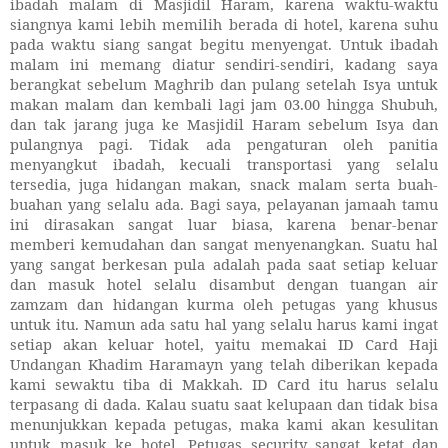
ibadah malam di Masjidil Haram, karena waktu-waktu
siangnya kami lebih memilih berada
di hotel, karena suhu
pada waktu siang sangat begitu menyengat. Untuk ibadah
malam ini memang diatur sendiri-sendiri, kadang saya
berangkat sebelum Maghrib dan pulang setelah Isya untuk
makan malam dan kembali lagi jam 03.00 hingga Shubuh,
dan tak jarang juga ke Masjidil Haram sebelum Isya dan
pulangnya pagi.
Tidak ada pengaturan oleh panitia
menyangkut ibadah, kecuali transportasi yang selalu
tersedia, juga hidangan makan, snack malam serta buah-
buahan yang selalu ada. Bagi saya, pelayanan jamaah tamu
ini dirasakan sangat luar biasa, karena benar-benar
memberi kemudahan dan sangat menyenangkan. Suatu hal
yang sangat berkesan pula adalah pada saat setiap keluar
dan masuk hotel selalu disambut dengan tuangan air
zamzam dan hidangan kurma oleh petugas yang khusus
untuk itu. Namun ada satu hal yang selalu harus kami ingat
setiap akan keluar hotel, yaitu memakai ID Card Haji
Undangan Khadim Haramayn yang telah diberikan kepada
kami sewaktu tiba di Makkah. ID Card itu harus selalu
terpasang di dada. Kalau suatu saat kelupaan dan tidak bisa
menunjukkan kepada petugas, maka kami akan kesulitan
untuk masuk ke hotel. Petugas security sangat ketat dan