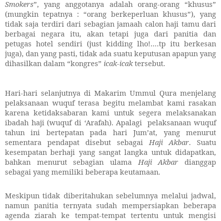
Smokers
”, yang anggotanya adalah orang-orang “khusus”
(mungkin tepatnya : “orang berkeperluan khusus”), yang
tidak saja terdiri dari sebagian jamaah calon haji tamu dari
berbagai negara itu, akan tetapi juga dari panitia dan
petugas hotel sendiri (just kidding lho!….tp itu berkesan
juga), dan yang pasti, tidak ada suatu keputusan apapun yang
dihasilkan dalam “kongres”
icak-icak
tersebut.
Hari-hari selanjutnya di Makarim Ummul Qura menjelang
pelaksanaan wuquf terasa begitu melambat kami rasakan
karena ketidaksabaran kami untuk segera melaksanakan
ibadah haji (wuquf di ‘Arafah). Apalagi pelaksanaan wuquf
tahun ini bertepatan pada hari Jum’at, yang menurut
sementara pendapat disebut sebagai
Haji Akbar
. Suatu
kesempatan berhaji yang sangat langka untuk didapatkan,
bahkan menurut sebagian ulama
Haji Akbar
dianggap
sebagai yang memiliki beberapa keutamaan.
Meskipun tidak diberitahukan sebelumnya melalui jadwal,
namun panitia ternyata sudah mempersiapkan beberapa
agenda ziarah ke tempat-tempat tertentu untuk mengisi